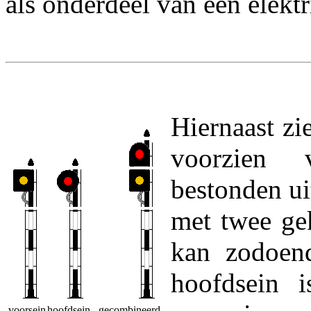
als onderdeel van een elektr
Hiernaast zi
voorzien v
bestonden ui
met twee ge
kan zodoend
hoofdsein 
voorsein
hoofdsein
gecombineerd