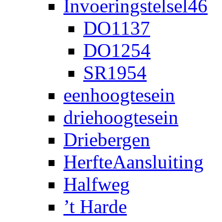
Invoeringstelsel46
DO1137
DO1254
SR1954
eenhoogtesein
driehoogtesein
Driebergen
HerfteAansluiting
Halfweg
’t Harde