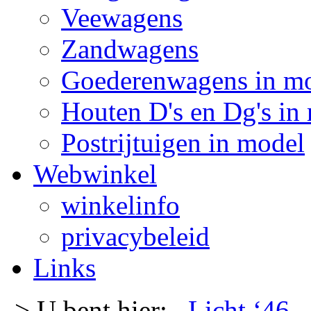
Veewagens
Zandwagens
Goederenwagens in m
Houten D's en Dg's in
Postrijtuigen in model
Webwinkel
winkelinfo
privacybeleid
Links
-> U bent hier:
Licht ‘46
-