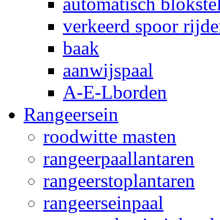
automatisch blokstel
verkeerd spoor rijd
baak
aanwijspaal
A-E-Lborden
Rangeersein
roodwitte masten
rangeerpaallantaren
rangeerstoplantaren
rangeerseinpaal