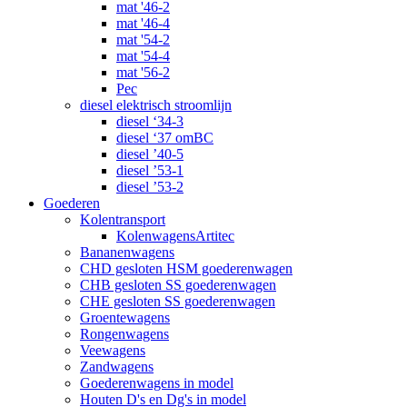
mat '46-2
mat '46-4
mat '54-2
mat '54-4
mat '56-2
Pec
diesel elektrisch stroomlijn
diesel ‘34-3
diesel ‘37 omBC
diesel ’40-5
diesel ’53-1
diesel ’53-2
Goederen
Kolentransport
KolenwagensArtitec
Bananenwagens
CHD gesloten HSM goederenwagen
CHB gesloten SS goederenwagen
CHE gesloten SS goederenwagen
Groentewagens
Rongenwagens
Veewagens
Zandwagens
Goederenwagens in model
Houten D's en Dg's in model