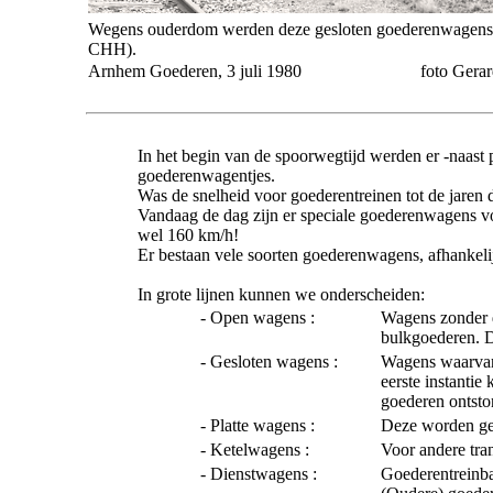
Wegens ouderdom werden deze gesloten goederenwagens a
CHH).
Arnhem Goederen, 3 juli 1980
foto Gera
In het begin van de spoorwegtijd werden er -naast
goederenwagentjes.
Was de snelheid voor goederentreinen tot de jaren
Vandaag de dag zijn er speciale goederenwagens v
wel 160 km/h!
Er bestaan vele soorten goederenwagens, afhankel
In grote lijnen kunnen we onderscheiden:
- Open wagens :
Wagens zonder d
bulkgoederen. Di
- Gesloten wagens :
Wagens waarvan 
eerste instanti
goederen ontsto
- Platte wagens :
Deze worden gebr
- Ketelwagens :
Voor andere tra
- Dienstwagens :
Goederentreinb