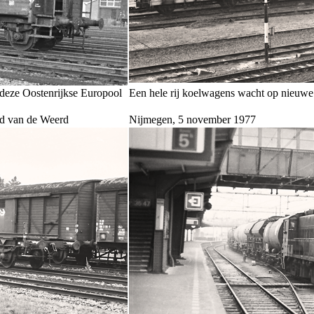
 deze Oostenrijkse Europool
Een hele rij koelwagens wacht op nieuwe 
rd van de Weerd
Nijmegen, 5 november 1977