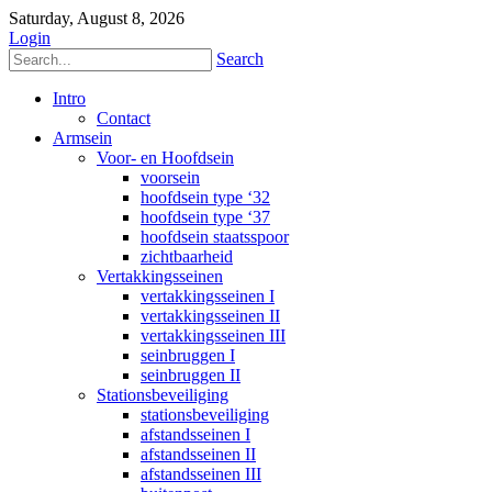
Saturday, August 8, 2026
Login
Search
Intro
Contact
Armsein
Voor- en Hoofdsein
voorsein
hoofdsein type ‘32
hoofdsein type ‘37
hoofdsein staatsspoor
zichtbaarheid
Vertakkingsseinen
vertakkingsseinen I
vertakkingsseinen II
vertakkingsseinen III
seinbruggen I
seinbruggen II
Stationsbeveiliging
stationsbeveiliging
afstandsseinen I
afstandsseinen II
afstandsseinen III