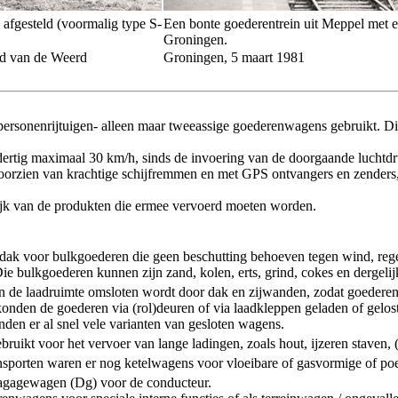
fgesteld (voormalig type S-
Een bonte goederentrein uit Meppel met een
Groningen.
rd van de Weerd
Groningen, 5 maart 1981
 personenrijtuigen- alleen maar tweeassige goederenwagens gebruikt. D
 dertig maximaal 30 km/h, sinds de invoering van de doorgaande luchtd
oorzien van krachtige schijfremmen en met GPS ontvangers en zenders
ijk van de produkten die ermee vervoerd moeten worden.
ak voor bulkgoederen die geen beschutting behoeven tegen wind, rege
e bulkgoederen kunnen zijn zand, kolen, erts, grind, cokes en dergelij
de laadruimte omsloten wordt door dak en zijwanden, zodat goederen
e konden de goederen via (rol)deuren of via laadkleppen geladen of gel
nden er al snel vele varianten van gesloten wagens.
uikt voor het vervoer van lange ladingen, zoals hout, ijzeren staven, (
nsporten waren er nog ketelwagens voor vloeibare of gasvormige of po
agagewagen (Dg) voor de conducteur.