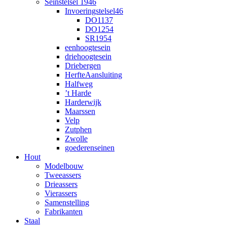
Seinstelsel 1946
Invoeringstelsel46
DO1137
DO1254
SR1954
eenhoogtesein
driehoogtesein
Driebergen
HerfteAansluiting
Halfweg
’t Harde
Harderwijk
Maarssen
Velp
Zutphen
Zwolle
goederenseinen
Hout
Modelbouw
Tweeassers
Drieassers
Vierassers
Samenstelling
Fabrikanten
Staal