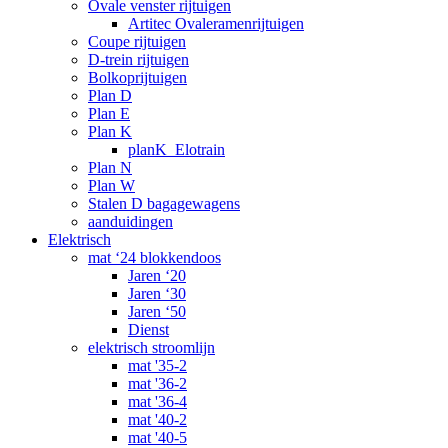
Ovale venster rijtuigen
Artitec Ovaleramenrijtuigen
Coupe rijtuigen
D-trein rijtuigen
Bolkoprijtuigen
Plan D
Plan E
Plan K
planK_Elotrain
Plan N
Plan W
Stalen D bagagewagens
aanduidingen
Elektrisch
mat ‘24 blokkendoos
Jaren ‘20
Jaren ‘30
Jaren ‘50
Dienst
elektrisch stroomlijn
mat '35-2
mat '36-2
mat '36-4
mat '40-2
mat '40-5