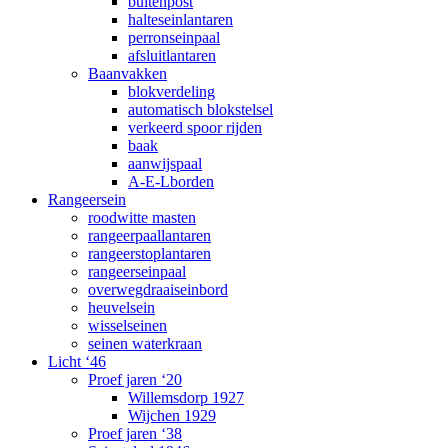
buitenpost
halteseinlantaren
perronseinpaal
afsluitlantaren
Baanvakken
blokverdeling
automatisch blokstelsel
verkeerd spoor rijden
baak
aanwijspaal
A-E-Lborden
Rangeersein
roodwitte masten
rangeerpaallantaren
rangeerstoplantaren
rangeerseinpaal
overwegdraaiseinbord
heuvelsein
wisselseinen
seinen waterkraan
Licht ‘46
Proef jaren ‘20
Willemsdorp 1927
Wijchen 1929
Proef jaren ‘38