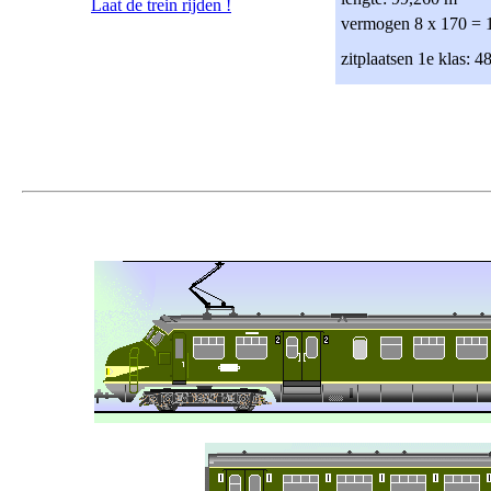
Laat de trein rijden !
vermogen 8 x 170 =
zitplaatsen 1e klas: