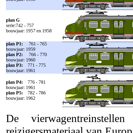
plan G
serie:742 - 757
bouwjaar: 1957 en 1958
plan P1:
761 - 765
bouwjaar: 1959
plan P2:
766 - 770
bouwjaar: 1960
plan P3:
771 - 775
bouwjaar: 1961
plan P4:
776 - 781
bouwjaar: 1961
plan P5:
782 - 786
bouwjaar: 1962
De vierwagentreinstelle
reizigersmateriaal van Europ