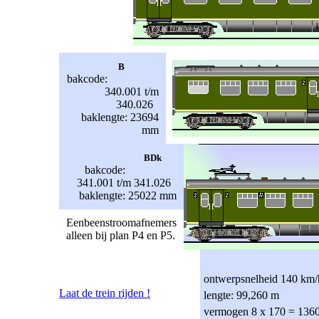
B
bakcode:
340.001 t/m
340.026
baklengte: 23694
mm
BDk
bakcode:
341.001 t/m 341.026
baklengte: 25022 mm
Eenbeenstroomafnemers
alleen bij plan P4 en P5.
ontwerpsnelheid 140 km/
Laat de trein rijden !
lengte: 99,260 m
vermogen 8 x 170 = 136