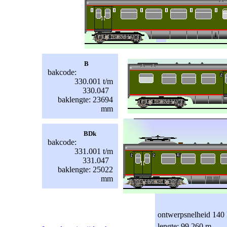
B
bakcode:
330.001 t/m
330.047
baklengte: 23694
mm
BDk
bakcode:
331.001 t/m
331.047
baklengte: 25022
mm
ontwerpsnelheid 140
lengte: 99,260 m