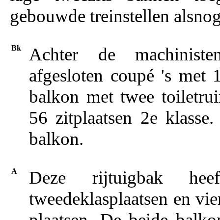
gebouwde treinstellen alsnog 
Bk
Achter de machiniste
afgesloten coupé 's met 1
balkon met twee toiletru
56 zitplaatsen 2e klasse
balkon.
A
Deze rijtuigbak he
tweedeklasplaatsen en vier
plaatsen. De beide balko