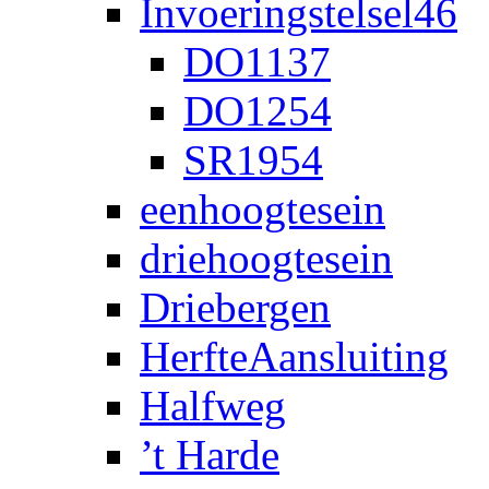
Invoeringstelsel46
DO1137
DO1254
SR1954
eenhoogtesein
driehoogtesein
Driebergen
HerfteAansluiting
Halfweg
’t Harde