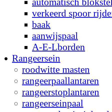
automatisch blokstel
verkeerd spoor rijd
baak
aanwijspaal
A-E-Lborden
Rangeersein
roodwitte masten
rangeerpaallantaren
rangeerstoplantaren
rangeerseinpaal