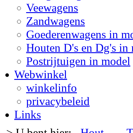
Veewagens
Zandwagens
Goederenwagens in m
Houten D's en Dg's in
Postrijtuigen in model
Webwinkel
winkelinfo
privacybeleid
Links
-> U bent hier:
Hout
- -
T