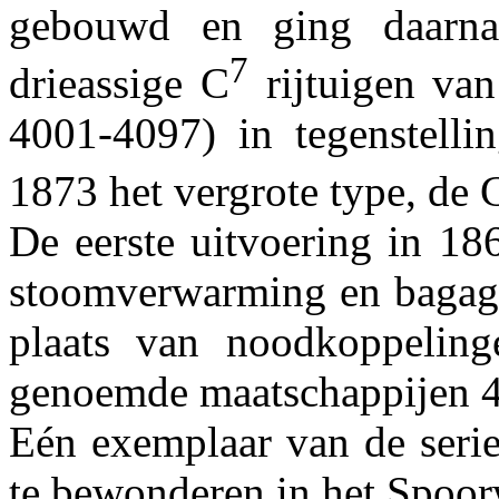
gebouwd en ging daarn
7
drieassige C
rijtuigen va
4001-4097) in tegenstelli
1873 het vergrote type, de 
De eerste uitvoering in 1
stoomverwarming en bagage
plaats van noodkoppelinge
genoemde maatschappijen 4
Eén exemplaar van de serie
te bewonderen in het Spo