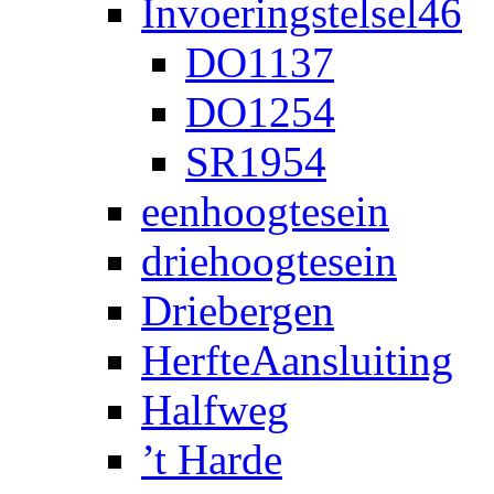
Invoeringstelsel46
DO1137
DO1254
SR1954
eenhoogtesein
driehoogtesein
Driebergen
HerfteAansluiting
Halfweg
’t Harde