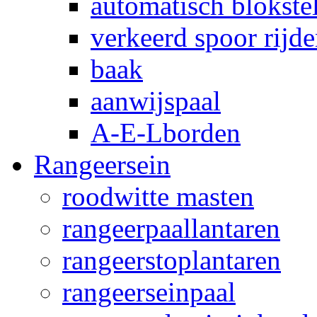
automatisch blokstel
verkeerd spoor rijd
baak
aanwijspaal
A-E-Lborden
Rangeersein
roodwitte masten
rangeerpaallantaren
rangeerstoplantaren
rangeerseinpaal