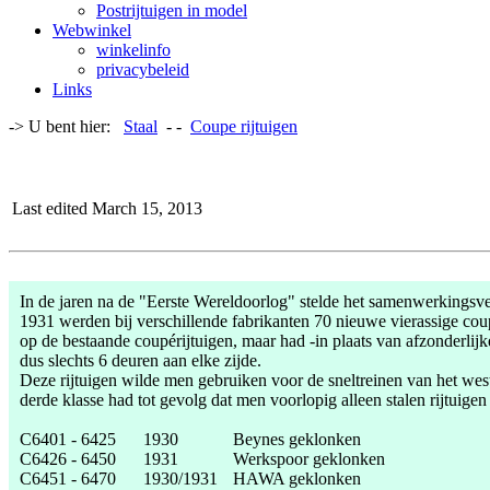
Postrijtuigen in model
Webwinkel
winkelinfo
privacybeleid
Links
-> U bent hier:
Staal
- -
Coupe rijtuigen
Last edited March 15, 2013
In de jaren na de "Eerste Wereldoorlog" stelde het samenwerkingsv
1931 werden bij verschillende fabrikanten 70 nieuwe vierassige cou
op de bestaande coupérijtuigen, maar had -in plaats van afzonderli
dus slechts 6 deuren aan elke zijde.
Deze rijtuigen wilde men gebruiken voor de sneltreinen van het west
derde klasse had tot gevolg dat men voorlopig alleen stalen rijtui
C6401 - 6425
1930
Beynes geklonken
C6426 - 6450
1931
Werkspoor geklonken
C6451 - 6470
1930/1931
HAWA geklonken