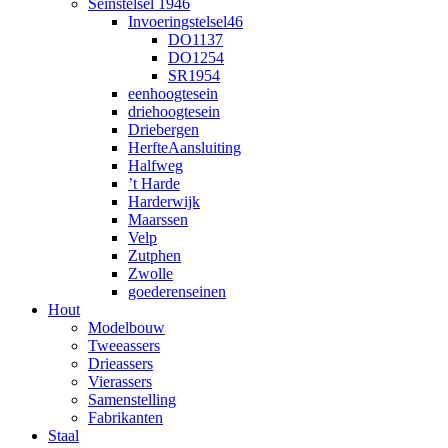
Seinstelsel 1946
Invoeringstelsel46
DO1137
DO1254
SR1954
eenhoogtesein
driehoogtesein
Driebergen
HerfteAansluiting
Halfweg
’t Harde
Harderwijk
Maarssen
Velp
Zutphen
Zwolle
goederenseinen
Hout
Modelbouw
Tweeassers
Drieassers
Vierassers
Samenstelling
Fabrikanten
Staal