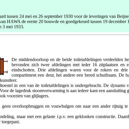
rd tussen 24 mei en 26 september 1930 voor de leveringen van Beijnes
rvan HAWA de eerste 20 bouwde en goedgekeurd tussen 19 december 193
n 3 mei 1933.
De middendoorloop en de beide toiletafdelingen verdeelden het r
bevonden zich twee afdelingen met ieder 16 zitplaatsen en e
eindschotten. Drie afdelingen waren voor de rokers en drie
compartiment een deur, het andere een breed schuifraam. De b
unstleer.
ltoestel in een van de toiletafdelingen is ondergebracht. De dynamo 
oor de lagedruk stoomverwarming is aan iedere kant een aansluiting 
ook voorzien van glijlagers.
een overloopbruggen en vouwbalgen om naar een ander rijtuig te k
indeling, maar met een gelaste i.p.v. een geklonken constructie. Daard
 toegepast.