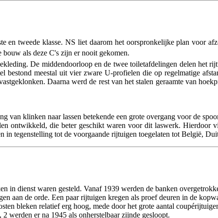
rste en tweede klasse. NS liet daarom het oorspronkelijke plan voor afzo
re bouw als deze C's zijn er nooit gekomen.
ekleding. De middendoorloop en de twee toiletafdelingen delen het rij
tel bestond meestal uit vier zware U-profielen die op regelmatige af
 vastgeklonken. Daarna werd de rest van het stalen geraamte van hoek
rgang van klinken naar lassen betekende een grote overgang voor de spoo
en ontwikkeld, die beter geschikt waren voor dit laswerk. Hierdoor vi
in tegenstelling tot de voorgaande rijtuigen toegelaten tot België, Dui
ken in dienst waren gesteld. Vanaf 1939 werden de banken overgetrokk
n aan de orde. Een paar rijtuigen kregen als proef deuren in de kopw
en bleken relatief erg hoog, mede door het grote aantal coupérijtuigen
 2 werden er na 1945 als onherstelbaar zijnde gesloopt.