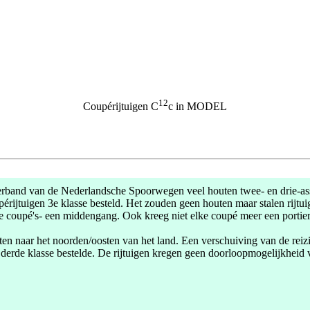
12
Coupérijtuigen C
c in MODEL
erband van de Nederlandsche Spoorwegen veel houten twee- en drie-as
périjtuigen 3e klasse besteld. Het zouden geen houten maar stalen rij
jke coupé's- een middengang. Ook kreeg niet elke coupé meer een porti
en naar het noorden/oosten van het land. Een verschuiving van de reizi
gen derde klasse bestelde. De rijtuigen kregen geen doorloopmogelijkhe