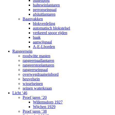
buitenpost
halteseinlantaren
perronseinpaal
afsluitlantaren
Baanvakken
blokverdeling
automatisch blokstelsel
verkeerd spoor rijden
baak
aanwijspaal
A-E-Lborden
Rangeersein
roodwitte masten
rangeerpaallantaren
rangeerstoplantaren
rangeerseinpaal
overwegdraaiseinbord
heuvelsein
wisselseinen
seinen waterkraan
Licht ‘46
Proef jaren ‘20
Willemsdorp 1927
Wijchen 1929
Proef jaren ‘38