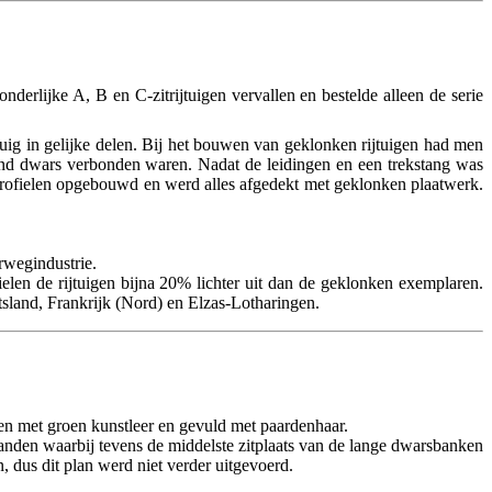
nderlijke A, B en C-zitrijtuigen vervallen en bestelde alleen de serie
tuig in gelijke delen. Bij het bouwen van geklonken rijtuigen had men
stand dwars verbonden waren. Nadat de leidingen en een trekstang was
profielen opgebouwd en werd alles afgedekt met geklonken plaatwerk.
rwegindustrie.
elen de rijtuigen bijna 20% lichter uit dan de geklonken exemplaren.
tsland, Frankrijk (Nord) en Elzas-Lotharingen.
en met groen kunstleer en gevuld met paardenhaar.
anden waarbij tevens de middelste zitplaats van de lange dwarsbanken
, dus dit plan werd niet verder uitgevoerd.