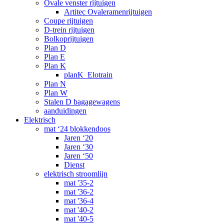
Ovale venster rijtuigen
Artitec Ovaleramenrijtuigen
Coupe rijtuigen
D-trein rijtuigen
Bolkoprijtuigen
Plan D
Plan E
Plan K
planK_Elotrain
Plan N
Plan W
Stalen D bagagewagens
aanduidingen
Elektrisch
mat ‘24 blokkendoos
Jaren ‘20
Jaren ‘30
Jaren ‘50
Dienst
elektrisch stroomlijn
mat '35-2
mat '36-2
mat '36-4
mat '40-2
mat '40-5