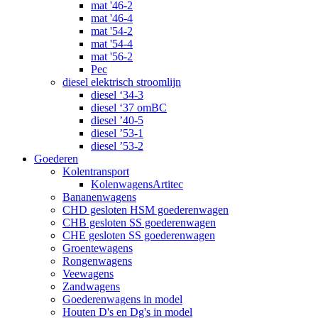
mat '46-2
mat '46-4
mat '54-2
mat '54-4
mat '56-2
Pec
diesel elektrisch stroomlijn
diesel ‘34-3
diesel ‘37 omBC
diesel ’40-5
diesel ’53-1
diesel ’53-2
Goederen
Kolentransport
KolenwagensArtitec
Bananenwagens
CHD gesloten HSM goederenwagen
CHB gesloten SS goederenwagen
CHE gesloten SS goederenwagen
Groentewagens
Rongenwagens
Veewagens
Zandwagens
Goederenwagens in model
Houten D's en Dg's in model