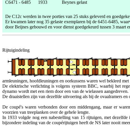
C6471 - 6485
1933
Beynes gelast
De C12c werden in twee porties van 25 stuks geleverd en goedgekeu
Er kwamen later nog 35 gelaste exemplaren bij de 6451-6485, waa
door Beijnes gebouwd en voor dienst goedgekeurd tussen 3 maart e
Rijtuigindeling
armleuningen, hoofdleuningen en oorkussens waren wel bekleed met k
De elektrische verlichting is volgens systeem BBC, waarbij het rege
dynamo wordt met een riem door een van de wielassen aangedreven. V
De draaistellen zijn van dezelfde uitvoering als bij de ovaalramers en 
De coupé's waren verbonden door een middengang, maar er waren g
voorzien van treeplanken over de gehele lengte.
In 1933 volgde nog een nabestelling van 15 rijtuigen, met dezelfde 
bijzondere indeling van de coupérijtuigen heeft de NS later nooit meer