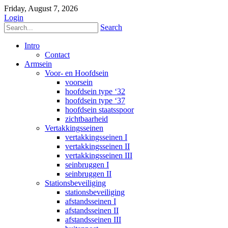
Friday, August 7, 2026
Login
Search
Intro
Contact
Armsein
Voor- en Hoofdsein
voorsein
hoofdsein type ‘32
hoofdsein type ‘37
hoofdsein staatsspoor
zichtbaarheid
Vertakkingsseinen
vertakkingsseinen I
vertakkingsseinen II
vertakkingsseinen III
seinbruggen I
seinbruggen II
Stationsbeveiliging
stationsbeveiliging
afstandsseinen I
afstandsseinen II
afstandsseinen III