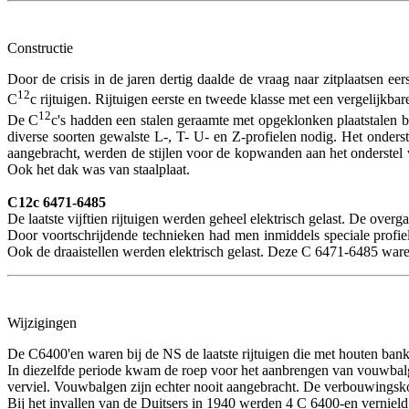
Constructie
Door de crisis in de jaren dertig daalde de vraag naar zitplaatsen ee
12
C
c rijtuigen. Rijtuigen eerste en tweede klasse met een vergelijkba
12
De C
c's hadden een stalen geraamte met opgeklonken plaatstalen b
diverse soorten gewalste L-, T- U- en Z-profielen nodig. Het onders
aangebracht, werden de stijlen voor de kopwanden aan het onderstel
Ook het dak was van staalplaat.
C12c 6471-6485
De laatste vijftien rijtuigen werden geheel elektrisch gelast. De ove
Door voortschrijdende technieken had men inmiddels speciale profiel
Ook de draaistellen werden elektrisch gelast. Deze C 6471-6485 waren 
Wijzigingen
De C6400'en waren bij de NS de laatste rijtuigen die met houten ban
In diezelfde periode kwam de roep voor het aanbrengen van vouwbalge
verviel. Vouwbalgen zijn echter nooit aangebracht. De verbouwingskost
Bij het invallen van de Duitsers in 1940 werden 4 C 6400-en vernield,