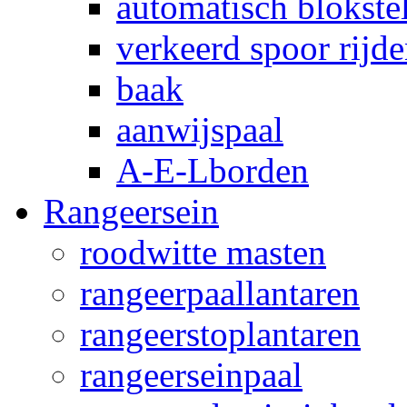
automatisch blokstel
verkeerd spoor rijd
baak
aanwijspaal
A-E-Lborden
Rangeersein
roodwitte masten
rangeerpaallantaren
rangeerstoplantaren
rangeerseinpaal