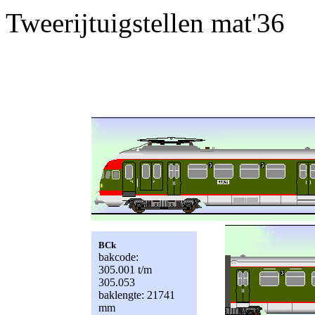
Tweerijtuigstellen mat'36
BCk
bakcode:
305.001 t/m
305.053
baklengte: 21741
mm