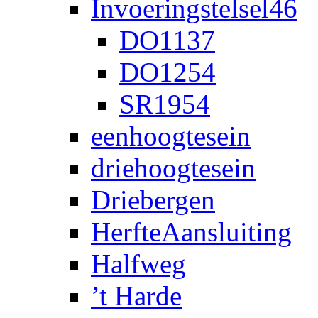
Invoeringstelsel46
DO1137
DO1254
SR1954
eenhoogtesein
driehoogtesein
Driebergen
HerfteAansluiting
Halfweg
’t Harde