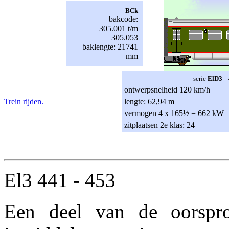
BCk
bakcode:
305.001 t/m
305.053
baklengte: 21741
mm
serie
ElD3 4
ontwerpsnelheid 120 km/h
Trein rijden.
lengte: 62,94 m
vermogen 4 x 165½ = 662 kW
zitplaatsen 2e klas: 24
El3 441 - 453
Een deel van de oorspro