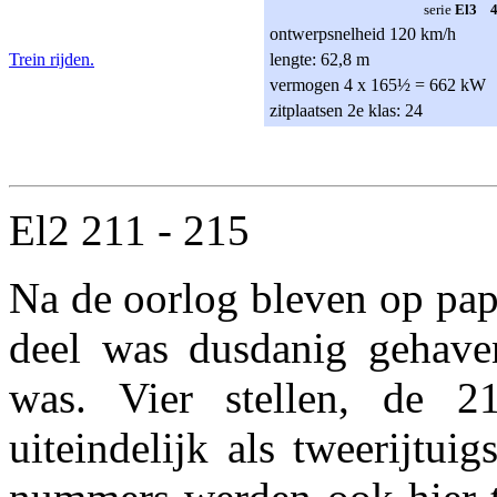
serie
El3 4
ontwerpsnelheid 120 km/h
Trein rijden.
lengte: 62,8 m
vermogen 4 x 165½ = 662 kW
zitplaatsen 2e klas: 24
El2 211 - 215
Na de oorlog bleven op papi
deel was dusdanig gehaven
was. Vier stellen, de 
uiteindelijk als tweerijtui