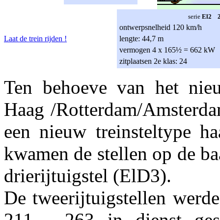
serie
El2 2
ontwerpsnelheid 120 km/h
Laat de trein rijden !
lengte: 44,7 m
vermogen 4 x 165½ = 662 kW
zitplaatsen 2e klas: 24
Ten behoeve van het nieu
Haag /Rotterdam/Amsterda
een nieuw treinsteltype ha
kwamen de stellen op de baan
drierijtuigstel (ElD3).
De tweerijtuigstellen wer
211 - 263 in dienst ges