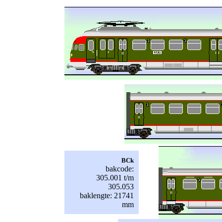
BCk
bakcode:
305.001 t/m
305.053
baklengte: 21741
mm