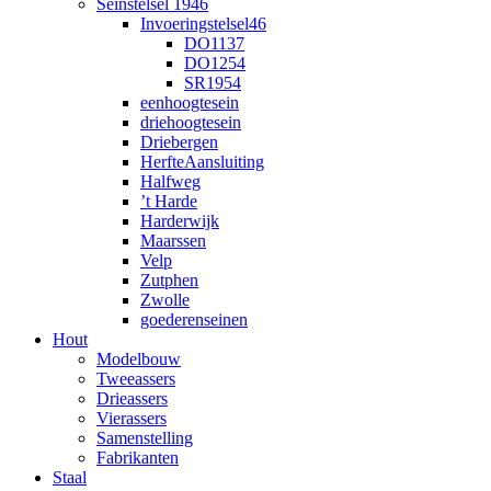
Seinstelsel 1946
Invoeringstelsel46
DO1137
DO1254
SR1954
eenhoogtesein
driehoogtesein
Driebergen
HerfteAansluiting
Halfweg
’t Harde
Harderwijk
Maarssen
Velp
Zutphen
Zwolle
goederenseinen
Hout
Modelbouw
Tweeassers
Drieassers
Vierassers
Samenstelling
Fabrikanten
Staal