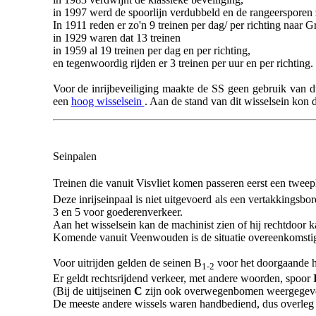
in 1997 werd de spoorlijn verdubbeld en de rangeersporen zij
In 1911 reden er zo'n 9 treinen per dag/ per richting naar
in 1929 waren dat 13 treinen
in 1959 al 19 treinen per dag en per richting,
en tegenwoordig rijden er 3 treinen per uur en per richting.
Voor de inrijbeveiliging maakte de SS geen gebruik van
een
hoog wisselsein
. Aan de stand van dit wisselsein kon 
Seinpalen
Treinen die vanuit Visvliet komen passeren eerst een twee
Deze inrijseinpaal is niet uitgevoerd als een vertakkings
3 en 5 voor goederenverkeer.
Aan het wisselsein kan de machinist zien of hij rechtdoor 
Komende vanuit Veenwouden is de situatie overeenkomsti
Voor uitrijden gelden de seinen B
voor het doorgaande 
1-2
Er geldt rechtsrijdend verkeer, met andere woorden, spoor
(Bij de uitijseinen
C
zijn ook overwegenbomen weergegeven, 
De meeste andere wissels waren handbediend, dus overleg 