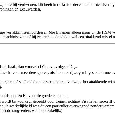
n hierbij verdwenen. Dit heeft in de laatste decennia tot intensivering 
 Groningen en Leeuwarden,
 dure vertakkingsseinbordessen (die kwamen alleen maar bij de HSM
de machinist zien of hij een rechtleidend dan wel een aftakkend wissel
v
planksbaak, dan voorsein D
en vervolgens D
.
1-2
bordessein voor meerdere sporen, ofschoon er rijwegen ingesteld kunne
kan rijden of snelheid dient te verminderen vanwege het aftakkende wiss
g.
hoofdspoor en B
voor de goederensporen.
3
I
wordt bij voorkeur gebruikt voor treinen richting Visvliet en spoor
II
v
in werkelijkheid was dit een particulier overwegpad zonder verdere 
met de rangeerders was noodzakelijk.)