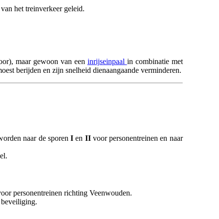
van het treinverkeer geleid.
 voor), maar gewoon van een
inrijseinpaal
in combinatie met
 moest berijden en zijn snelheid dienaangaande verminderen.
n worden naar de sporen
I
en
II
voor personentreinen en naar
el.
oor personentreinen richting Veenwouden.
beveiliging.