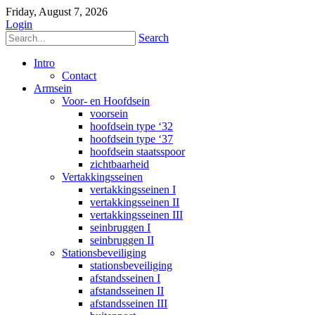
Friday, August 7, 2026
Login
Search
Intro
Contact
Armsein
Voor- en Hoofdsein
voorsein
hoofdsein type ‘32
hoofdsein type ‘37
hoofdsein staatsspoor
zichtbaarheid
Vertakkingsseinen
vertakkingsseinen I
vertakkingsseinen II
vertakkingsseinen III
seinbruggen I
seinbruggen II
Stationsbeveiliging
stationsbeveiliging
afstandsseinen I
afstandsseinen II
afstandsseinen III