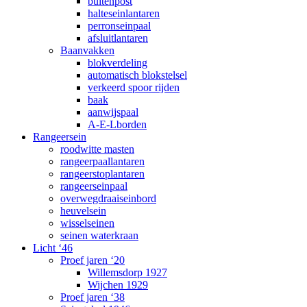
buitenpost
halteseinlantaren
perronseinpaal
afsluitlantaren
Baanvakken
blokverdeling
automatisch blokstelsel
verkeerd spoor rijden
baak
aanwijspaal
A-E-Lborden
Rangeersein
roodwitte masten
rangeerpaallantaren
rangeerstoplantaren
rangeerseinpaal
overwegdraaiseinbord
heuvelsein
wisselseinen
seinen waterkraan
Licht ‘46
Proef jaren ‘20
Willemsdorp 1927
Wijchen 1929
Proef jaren ‘38