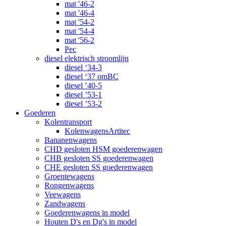
mat '46-2
mat '46-4
mat '54-2
mat '54-4
mat '56-2
Pec
diesel elektrisch stroomlijn
diesel ‘34-3
diesel ‘37 omBC
diesel ’40-5
diesel ’53-1
diesel ’53-2
Goederen
Kolentransport
KolenwagensArtitec
Bananenwagens
CHD gesloten HSM goederenwagen
CHB gesloten SS goederenwagen
CHE gesloten SS goederenwagen
Groentewagens
Rongenwagens
Veewagens
Zandwagens
Goederenwagens in model
Houten D's en Dg's in model