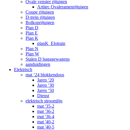
Ovale venster rijtuigen
Artitec Ovaleramenrijtuigen
Coupe rijtuigen
D-trein rijtuigen
Bolkoprijtuigen
Plan D
Plan E
Plan K
planK_Elotrain
Plan N
Plan W
Stalen D bagagewagens
aanduidingen
Elektrisch
mat ‘24 blokkendoos
Jaren ‘20
Jaren ‘30
Jaren ‘50
Dienst
elektrisch stroomlijn
mat '35-2
mat '36-2
mat '36-4
mat '40-2
mat '40-5