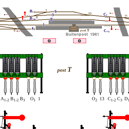
T
post
A
B
B
O
1
O
13 C
C
D
1-2
1-2
3
1
2
1-2
3