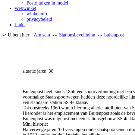
Postrijtuigen in model
Webwinkel
winkelinfo
privacybeleid
Links
-> U bent hier:
Armsein
- -
Stationsbeveiliging
- -
buitenpost
situatie jaren '30
Buitenpost heeft sinds 1866 een spoorverbinding met een s
voormalige Staatsspoorwegen hadden deze noordelijke lij
een standaard station SS 4e klasse.
Tot omstreeks 1960 waren hier nog allerlei attributen van St
Hieronder is het emplacement van Buitenpost zoals de beveil
Buitenpost was uitgerust met een stationsgebouw SS 4e kla
Mini historie:
Halverwege jaren ’60 vervangen oude staatspoorseinen do
in 1983 verdwijnt de klassieke beveiliging,