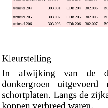
treinstel 204
303.001
CDk 204
302.006
BC
treinstel 205
303.002
CDk 205
302.005
BC
treinstel 206
303.003
CDk 206
302.007
BC
Kleurstelling
In afwijking van de di
donkergroen uitgevoerd
schortplaten. Langs de zijk
koppen verbreed waren.