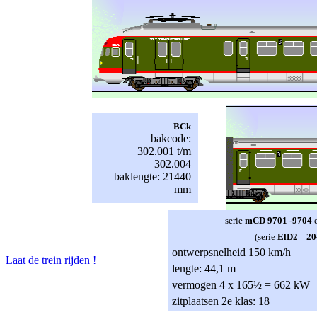
BCk
bakcode:
302.001 t/m
302.004
baklengte: 21440
mm
serie
mCD 9701 -9704
(serie
ElD2 204
ontwerpsnelheid 150 km/h
Laat de trein rijden !
lengte: 44,1 m
vermogen 4 x 165½ = 662 kW
zitplaatsen 2e klas: 18