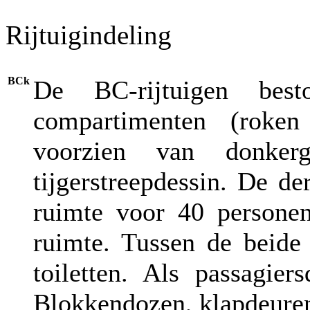
Rijtuigindeling
BCk
De BC-rijtuigen bes
compartimenten (roke
voorzien van donker
tijgerstreepdessin. De de
ruimte voor 40 personen
ruimte. Tussen de beide
toiletten. Als passagie
Blokkendozen, klapdeuren