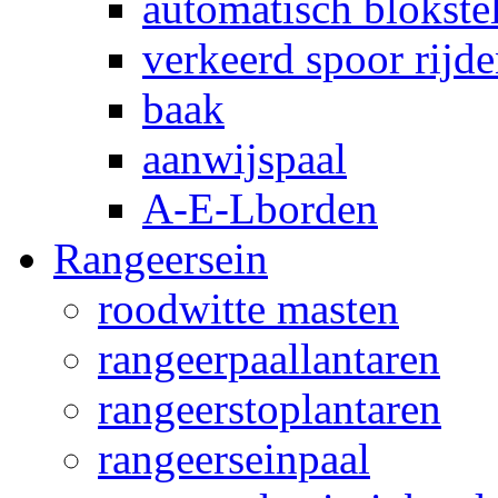
automatisch blokstel
verkeerd spoor rijd
baak
aanwijspaal
A-E-Lborden
Rangeersein
roodwitte masten
rangeerpaallantaren
rangeerstoplantaren
rangeerseinpaal