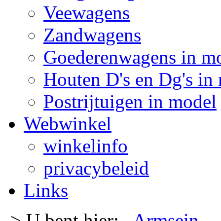
Veewagens
Zandwagens
Goederenwagens in m
Houten D's en Dg's in
Postrijtuigen in model
Webwinkel
winkelinfo
privacybeleid
Links
-> U bent hier:
Armsein
-