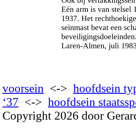
Ook bij vertakkingssei
Eén arm is van stelsel 
1937. Het rechthoekige
seinmast bevat een sch
beveiligingsdoeleinden
Laren-Almen, juli 198
voorsein
<->
hoofdsein ty
‘37
<->
hoofdsein staatss
Copyright 2026 door Gerar