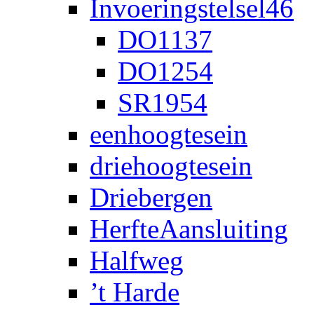
Invoeringstelsel46
DO1137
DO1254
SR1954
eenhoogtesein
driehoogtesein
Driebergen
HerfteAansluiting
Halfweg
’t Harde