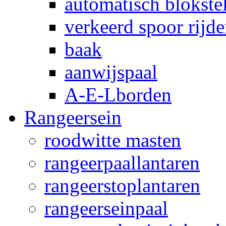
automatisch blokstel
verkeerd spoor rijd
baak
aanwijspaal
A-E-Lborden
Rangeersein
roodwitte masten
rangeerpaallantaren
rangeerstoplantaren
rangeerseinpaal