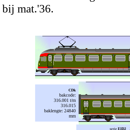
bij mat.'36.
CDk
bakcode:
316.001 t/m
316.015
baklengte: 24840
mm
serie
ElD2 3