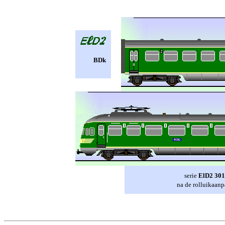
BDk
serie
ElD2 301
na de rolluikaan