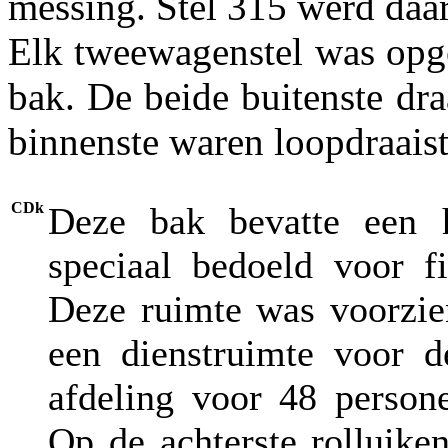
messing. Stel 315 werd daa
Elk tweewagenstel was op
bak. De beide buitenste dr
binnenste waren loopdraaist
CDk
Deze bak bevatte een h
speciaal bedoeld voor f
Deze ruimte was voorzien
een dienstruimte voor d
afdeling voor 48 person
Op de achterste rolluike