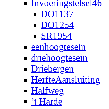
Invoeringstelsel46
DO1137
DO1254
SR1954
eenhoogtesein
driehoogtesein
Driebergen
HerfteAansluiting
Halfweg
’t Harde