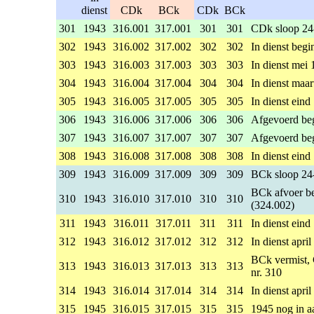
dienst
CDk
BCk
CDk
BCk
301
1943
316.001
317.001
301
301
CDk sloop 24
302
1943
316.002
317.002
302
302
In dienst beg
303
1943
316.003
317.003
303
303
In dienst mei
304
1943
316.004
317.004
304
304
In dienst maa
305
1943
316.005
317.005
305
305
In dienst eind
306
1943
316.006
317.006
306
306
Afgevoerd beg
307
1943
316.007
317.007
307
307
Afgevoerd beg
308
1943
316.008
317.008
308
308
In dienst eind
309
1943
316.009
317.009
309
309
BCk sloop 24
BCk afvoer be
310
1943
316.010
317.010
310
310
(324.002)
311
1943
316.011
317.011
311
311
In dienst eind
312
1943
316.012
317.012
312
312
In dienst apri
BCk vermist, 
313
1943
316.013
317.013
313
313
nr. 310
314
1943
316.014
317.014
314
314
In dienst apri
315
1945
316.015
317.015
315
315
1945 nog in a