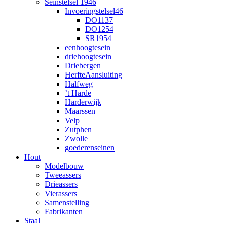
Seinstelsel 1946
Invoeringstelsel46
DO1137
DO1254
SR1954
eenhoogtesein
driehoogtesein
Driebergen
HerfteAansluiting
Halfweg
’t Harde
Harderwijk
Maarssen
Velp
Zutphen
Zwolle
goederenseinen
Hout
Modelbouw
Tweeassers
Drieassers
Vierassers
Samenstelling
Fabrikanten
Staal