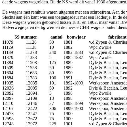
dat de wagens wegrolden. Bij de NS werd dit vanaf 1930 afgenomen
De wagens met remhuis waren uitgerust met een schroefrem. Aan de v
Slechts aan één kant was een toegangsdeur met een laddertje. In de
Deze wagens werden gebouwd tussen 1881 en 1902, maar vanaf 1896
Halverwege jaren dertig werden de meeste CHB-wagens buiten dienst
SS nummer
aantal
bouwjaar
fabrikant
11079
11128
50
1881
v.d.Zypen & Charlier
11129
11138
10
1882
Wpc Zwolle
11139
11378
240
1882-1883
v.d.Zypen & Charlier
11379
11383
5
1885-1887
Wpc Zwolle
11384
11508
125
1889
Dyle & Bacalan, Le
11509
11558
50
1889
Dyle & Bacalan, Le
11604
11683
80
1890
Dyle & Bacalan, Le
11684
11783
100
1891
Dyle & Bacalan, Le
11935
12035
101
1892-1893
Werkspoor, Amsterd
12036
12085
50
1892
Dyle & Bacalan, Le
12092
12094
3
1898
Wpc Zwolle
12097
12109
13
1898
Werkspoor, Amsterd
12110
12146
37
1898-1899
Werkspoor, Amsterd
12167
12472
306
1899-1900
Werkspoor, Amsterd
12473
12547
75
1900
Dyle & Bacalan, Le
12598
12672
75
1900
Dyle & Bacalan, Le
12748
12972
225
1901
v.d.Zypen & Charlier