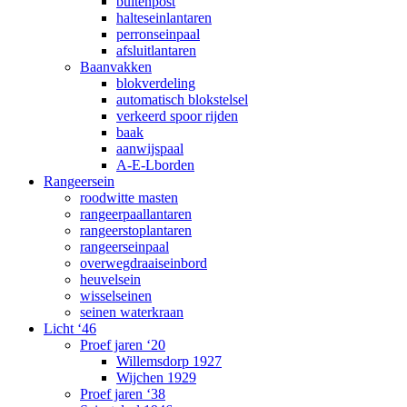
buitenpost
halteseinlantaren
perronseinpaal
afsluitlantaren
Baanvakken
blokverdeling
automatisch blokstelsel
verkeerd spoor rijden
baak
aanwijspaal
A-E-Lborden
Rangeersein
roodwitte masten
rangeerpaallantaren
rangeerstoplantaren
rangeerseinpaal
overwegdraaiseinbord
heuvelsein
wisselseinen
seinen waterkraan
Licht ‘46
Proef jaren ‘20
Willemsdorp 1927
Wijchen 1929
Proef jaren ‘38