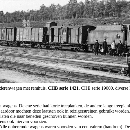
ederenwagen met remhuis,
CHB serie 1421
, CHE serie 19000, diverse
en wagens. De ene serie had korte treeplanken, de andere lange treepl
ardoor mochten deze laatsten ook in reizigerstreinen gebruikt worden.
n platen die naar beneden geschoven kunnen worden.
gens ook hiervan voorzien.
taal. Alle onberemde wagens waren voorzien van een valrem (handrem).