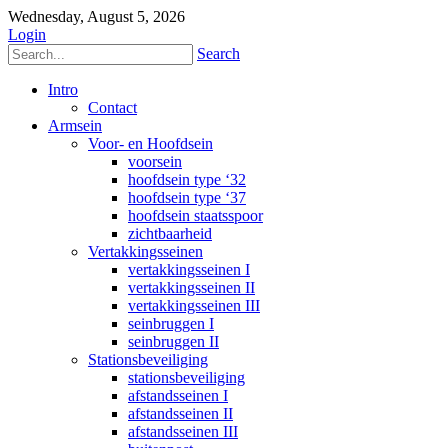
Wednesday, August 5, 2026
Login
Search
Intro
Contact
Armsein
Voor- en Hoofdsein
voorsein
hoofdsein type ‘32
hoofdsein type ‘37
hoofdsein staatsspoor
zichtbaarheid
Vertakkingsseinen
vertakkingsseinen I
vertakkingsseinen II
vertakkingsseinen III
seinbruggen I
seinbruggen II
Stationsbeveiliging
stationsbeveiliging
afstandsseinen I
afstandsseinen II
afstandsseinen III