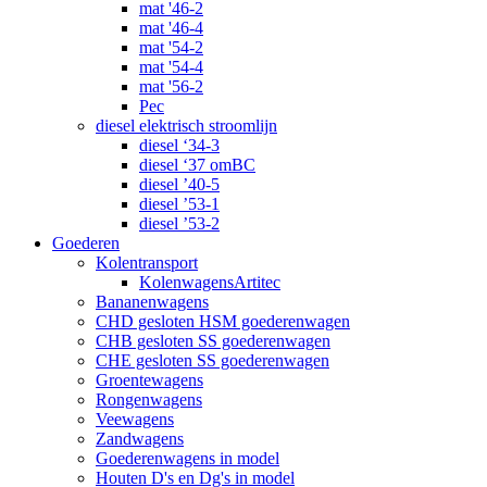
mat '46-2
mat '46-4
mat '54-2
mat '54-4
mat '56-2
Pec
diesel elektrisch stroomlijn
diesel ‘34-3
diesel ‘37 omBC
diesel ’40-5
diesel ’53-1
diesel ’53-2
Goederen
Kolentransport
KolenwagensArtitec
Bananenwagens
CHD gesloten HSM goederenwagen
CHB gesloten SS goederenwagen
CHE gesloten SS goederenwagen
Groentewagens
Rongenwagens
Veewagens
Zandwagens
Goederenwagens in model
Houten D's en Dg's in model