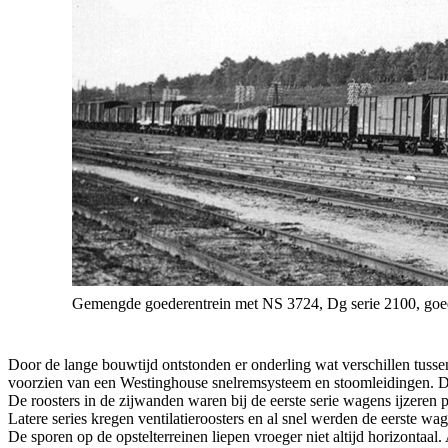
Gemengde goederentrein met NS 3724, Dg serie 2100, go
Door de lange bouwtijd ontstonden er onderling wat verschillen tuss
voorzien van een Westinghouse snelremsysteem en stoomleidingen. Da
De roosters in de zijwanden waren bij de eerste serie wagens ijzere
Latere series kregen ventilatieroosters en al snel werden de eerste wa
De sporen op de opstelterreinen liepen vroeger niet altijd horizon