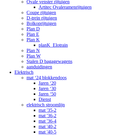
Ovale venster rijtuigen
Artitec Ovaleramenrijtuigen
Coupe rijtuigen
D-trein rijtuigen
Bolkoprijtuigen
Plan D
Plan E
Plan K
planK_Elotrain
Plan N
Plan W
Stalen D bagagewagens
aanduidingen
Elektrisch
mat ‘24 blokkendoos
Jaren ‘20
Jaren ‘30
Jaren ‘50
Dienst
elektrisch stroomlijn
mat '35-2
mat '36-2
mat '36-4
mat '40-2
mat '40-5