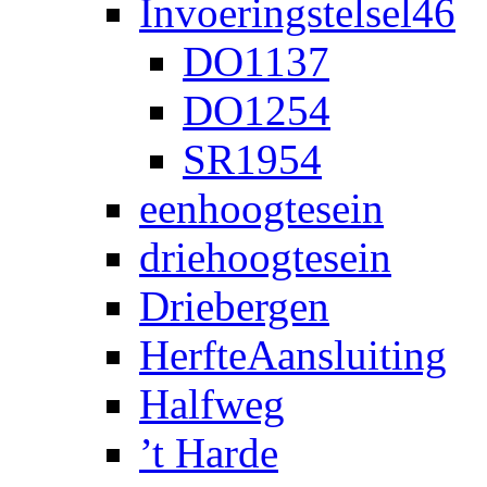
Invoeringstelsel46
DO1137
DO1254
SR1954
eenhoogtesein
driehoogtesein
Driebergen
HerfteAansluiting
Halfweg
’t Harde