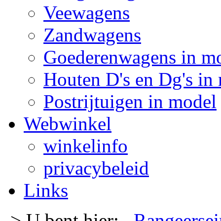
Veewagens
Zandwagens
Goederenwagens in m
Houten D's en Dg's in
Postrijtuigen in model
Webwinkel
winkelinfo
privacybeleid
Links
-> U bent hier:
Rangeersei