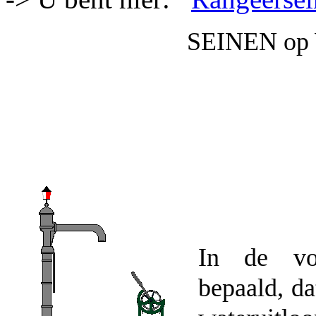
SEINEN o
In de voo
bepaald, da