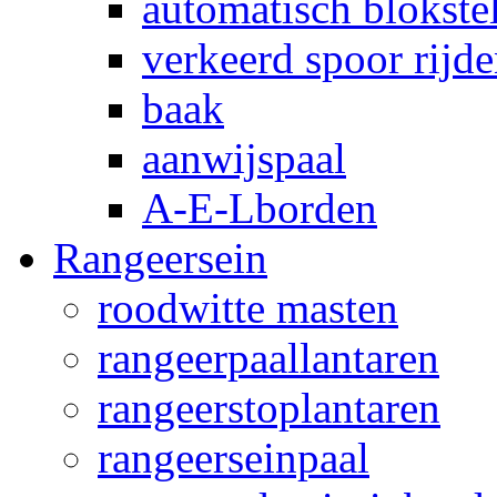
automatisch blokstel
verkeerd spoor rijd
baak
aanwijspaal
A-E-Lborden
Rangeersein
roodwitte masten
rangeerpaallantaren
rangeerstoplantaren
rangeerseinpaal