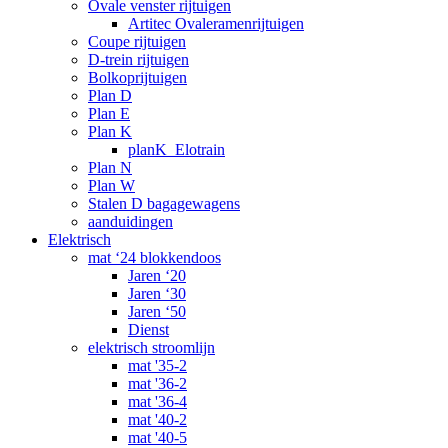
Ovale venster rijtuigen
Artitec Ovaleramenrijtuigen
Coupe rijtuigen
D-trein rijtuigen
Bolkoprijtuigen
Plan D
Plan E
Plan K
planK_Elotrain
Plan N
Plan W
Stalen D bagagewagens
aanduidingen
Elektrisch
mat ‘24 blokkendoos
Jaren ‘20
Jaren ‘30
Jaren ‘50
Dienst
elektrisch stroomlijn
mat '35-2
mat '36-2
mat '36-4
mat '40-2
mat '40-5