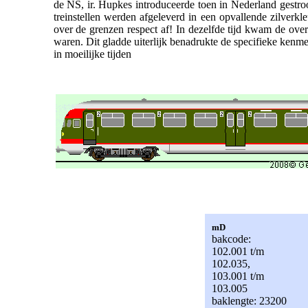
de NS, ir. Hupkes introduceerde toen in Nederland gestr
treinstellen werden afgeleverd in een opvallende zilverk
over de grenzen respect af! In dezelfde tijd kwam de ove
waren. Dit gladde uiterlijk benadrukte de specifieke ken
in moeilijke tijden
mD
bakcode:
102.001 t/m
102.035,
103.001 t/m
103.005
baklengte: 23200