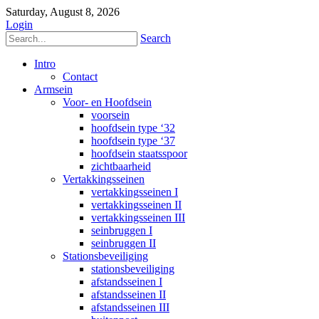
Saturday, August 8, 2026
Login
Search
Intro
Contact
Armsein
Voor- en Hoofdsein
voorsein
hoofdsein type ‘32
hoofdsein type ‘37
hoofdsein staatsspoor
zichtbaarheid
Vertakkingsseinen
vertakkingsseinen I
vertakkingsseinen II
vertakkingsseinen III
seinbruggen I
seinbruggen II
Stationsbeveiliging
stationsbeveiliging
afstandsseinen I
afstandsseinen II
afstandsseinen III