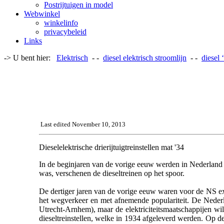
Postrijtuigen in model
Webwinkel
winkelinfo
privacybeleid
Links
-> U bent hier:
Elektrisch
- -
diesel elektrisch stroomlijn
- -
diesel 
Last edited November 10, 2013
Dieselelektrische drierijtuigtreinstellen mat '34
In de beginjaren van de vorige eeuw werden in Nederland 
was, verschenen de dieseltreinen op het spoor.
De dertiger jaren van de vorige eeuw waren voor de NS 
het wegverkeer en met afnemende populariteit. De Nede
Utrecht-Arnhem), maar de elektriciteitsmaatschappijen w
dieseltreinstellen, welke in 1934 afgeleverd werden. Op d