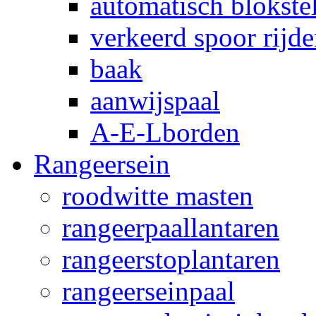
automatisch blokstel
verkeerd spoor rijd
baak
aanwijspaal
A-E-Lborden
Rangeersein
roodwitte masten
rangeerpaallantaren
rangeerstoplantaren
rangeerseinpaal