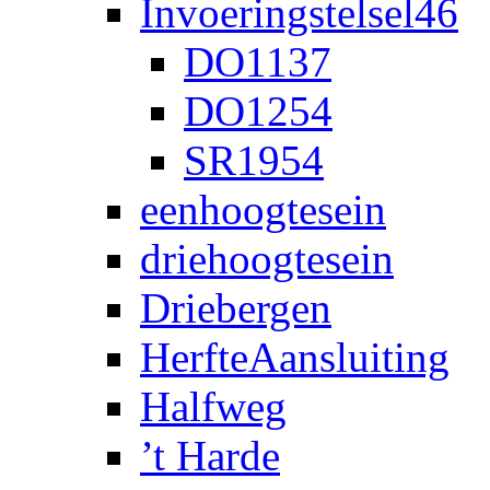
Invoeringstelsel46
DO1137
DO1254
SR1954
eenhoogtesein
driehoogtesein
Driebergen
HerfteAansluiting
Halfweg
’t Harde