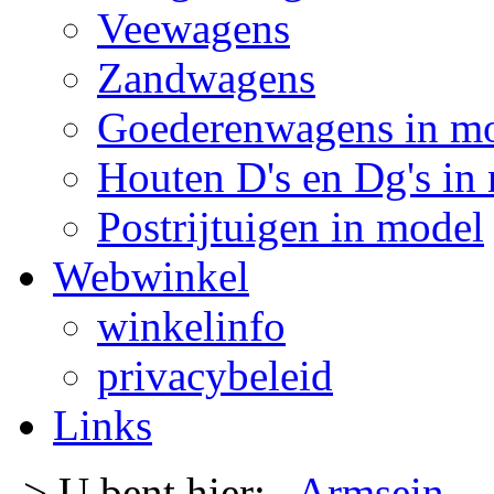
Veewagens
Zandwagens
Goederenwagens in m
Houten D's en Dg's in
Postrijtuigen in model
Webwinkel
winkelinfo
privacybeleid
Links
-> U bent hier:
Armsein
-