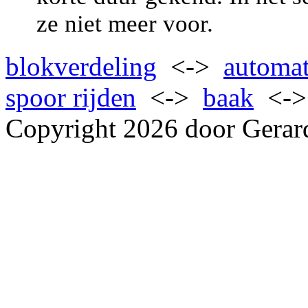
ze niet meer voor.
blokverdeling
<->
automat
spoor rijden
<->
baak
<-
Copyright 2026 door Gerar