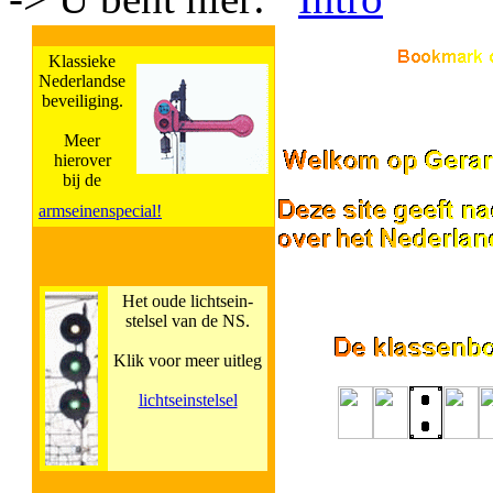
Klassieke
Nederlandse
beveiliging.
Meer
hierover
bij de
armseinenspecial!
Het oude lichtsein-
stelsel van de NS.
Klik voor meer uitleg
lichtseinstelsel