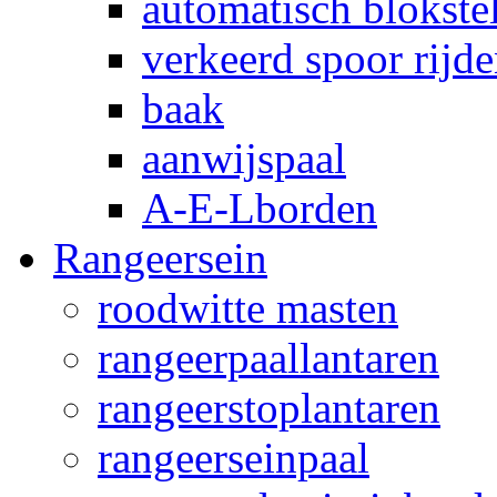
automatisch blokstel
verkeerd spoor rijd
baak
aanwijspaal
A-E-Lborden
Rangeersein
roodwitte masten
rangeerpaallantaren
rangeerstoplantaren
rangeerseinpaal