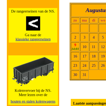
Augustu
De rangeerseinen van de NS.
zo
ma
di
wo
Ga naar de
2
3
4
5
klassieke rangeerseinen
9
10
11
12
14:01
16
17
18
19
23
24
25
26
30
31
Kolenvervoer bij de NS.
Meer lezen over de
houten en stalen kolenwagens
Laatste aanpassingen