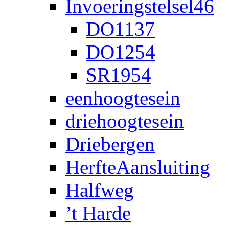
Invoeringstelsel46
DO1137
DO1254
SR1954
eenhoogtesein
driehoogtesein
Driebergen
HerfteAansluiting
Halfweg
’t Harde