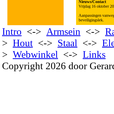
Nieuws/Contact
Vrijdag 16 oktober 2
Aanpassingen vanwe
beveiligingslek.
Intro
<->
Armsein
<->
R
>
Hout
<->
Staal
<->
El
>
Webwinkel
<->
Links
Copyright 2026 door Gerar