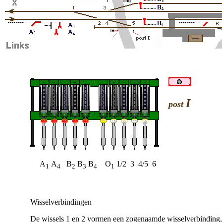
I
post
A
A
B
B
B
O
1/2 3 4/5 
1
4
2
3
4
1
Wisselverbindingen
De wissels 1 en 2 vormen een zogenaamde wisselverbinding, z