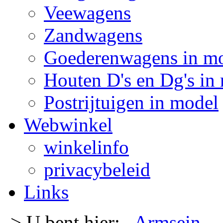
Veewagens
Zandwagens
Goederenwagens in m
Houten D's en Dg's in
Postrijtuigen in model
Webwinkel
winkelinfo
privacybeleid
Links
-> U bent hier:
Armsein
-