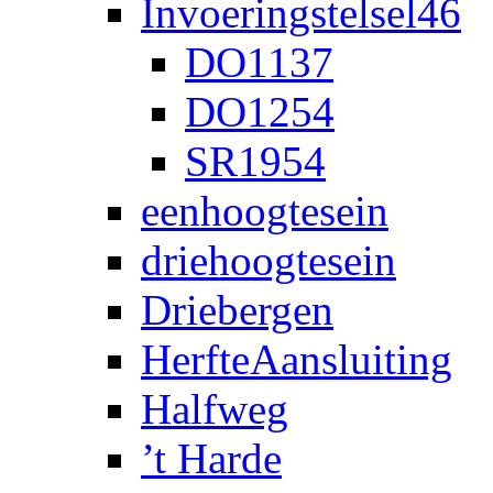
Invoeringstelsel46
DO1137
DO1254
SR1954
eenhoogtesein
driehoogtesein
Driebergen
HerfteAansluiting
Halfweg
’t Harde