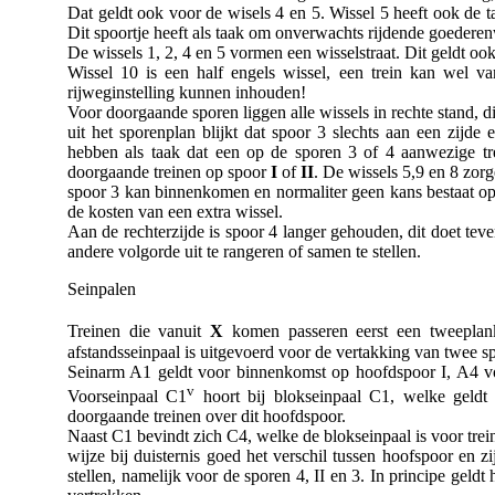
Dat geldt ook voor de wisels 4 en 5. Wissel 5 heeft ook de 
Dit spoortje heeft als taak om onverwachts rijdende goederen
De wissels 1, 2, 4 en 5 vormen een wisselstraat. Dit geldt oo
Wissel 10 is een half engels wissel, een trein kan wel 
rijweginstelling kunnen inhouden!
Voor doorgaande sporen liggen alle wissels in rechte stand, di
uit het sporenplan blijkt dat spoor 3 slechts aan een zijde
hebben als taak dat een op de sporen 3 of 4 aanwezige trei
doorgaande treinen op spoor
I
of
II
. De wissels 5,9 en 8 zor
spoor 3 kan binnenkomen en normaliter geen kans bestaat op a
de kosten van een extra wissel.
Aan de rechterzijde is spoor 4 langer gehouden, dit doet teve
andere volgorde uit te rangeren of samen te stellen.
Seinpalen
Treinen die vanuit
X
komen passeren eerst een tweeplank
afstandsseinpaal is uitgevoerd voor de vertakking van twee s
Seinarm A1 geldt voor binnenkomst op hoofdspoor I, A4 voo
v
Voorseinpaal C1
hoort bij blokseinpaal C1, welke geldt 
doorgaande treinen over dit hoofdspoor.
Naast C1 bevindt zich C4, welke de blokseinpaal is voor tre
wijze bij duisternis goed het verschil tussen hoofspoor en 
stellen, namelijk voor de sporen 4, II en 3. In principe geldt