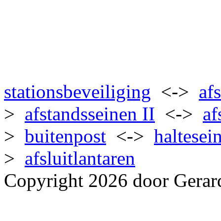
stationsbeveiliging
<->
af
>
afstandsseinen II
<->
af
>
buitenpost
<->
haltesei
>
afsluitlantaren
Copyright 2026 door Gerar