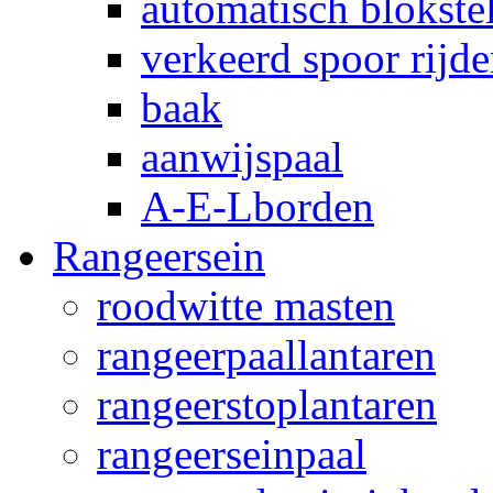
automatisch blokstel
verkeerd spoor rijd
baak
aanwijspaal
A-E-Lborden
Rangeersein
roodwitte masten
rangeerpaallantaren
rangeerstoplantaren
rangeerseinpaal