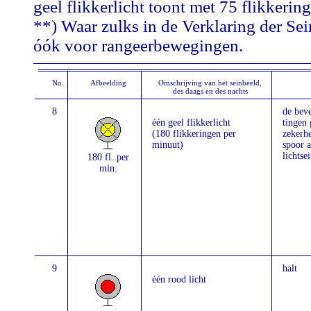
geel flikkerlicht toont met 75 flikkerin
**) Waar zulks in de Verklaring der Se
óók voor rangeerbewegingen.
No.
Afbeelding
Omschrijving van het seinbeeld,
des daags en des nachts
8
de beve
één geel flikkerlicht
tingen
(180 flikkeringen per
zekerhe
minuut)
spoor a
lichtsei
180 fl. per
min.
9
halt
één rood licht