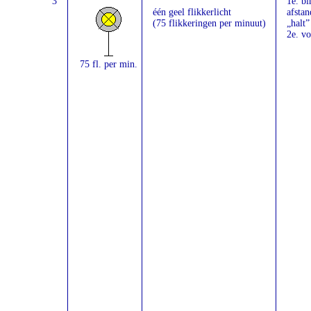
3
1e. b
één geel flikkerlicht
afstan
(75 flikkeringen per minuut)
„halt”
2e. vo
75 fl. per min.