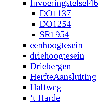
Invoeringstelsel46
DO1137
DO1254
SR1954
eenhoogtesein
driehoogtesein
Driebergen
HerfteAansluiting
Halfweg
’t Harde