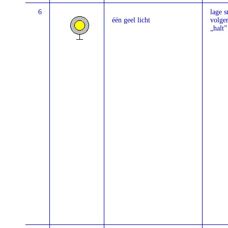
6
lage s
één geel licht
volgen
„halt”