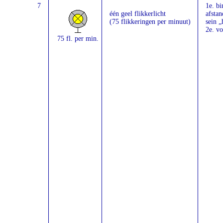
7
1e. b
één geel flikkerlicht
afstan
(75 flikkeringen per minuut)
sein „
2e. vo
75 fl. per min.