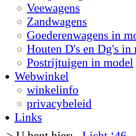
Veewagens
Zandwagens
Goederenwagens in m
Houten D's en Dg's in
Postrijtuigen in model
Webwinkel
winkelinfo
privacybeleid
Links
-> U bent hier:
Licht ‘46
-