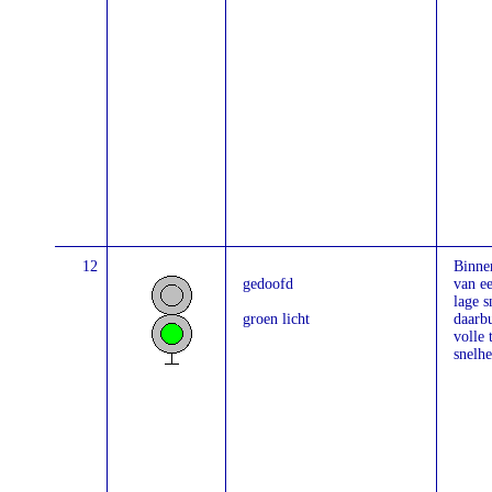
12
Binne
gedoofd
van ee
lage s
groen licht
daarbu
volle 
snelhe