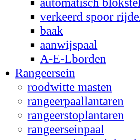
automatisch blokstel
verkeerd spoor rijd
baak
aanwijspaal
A-E-Lborden
Rangeersein
roodwitte masten
rangeerpaallantaren
rangeerstoplantaren
rangeerseinpaal