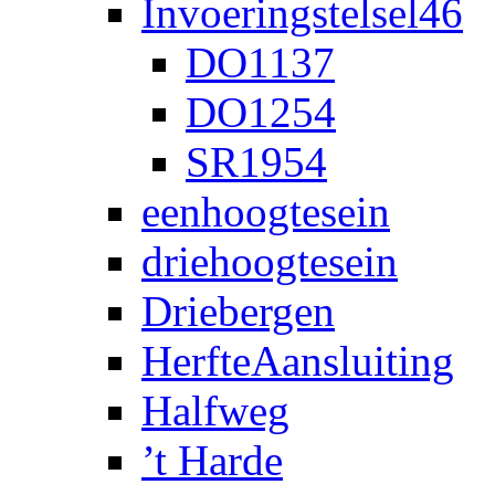
Invoeringstelsel46
DO1137
DO1254
SR1954
eenhoogtesein
driehoogtesein
Driebergen
HerfteAansluiting
Halfweg
’t Harde