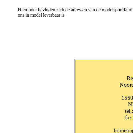
Hieronder bevinden zich de adressen van de modelspoorfabrik
ons in model leverbaar is.
Re
Noord
156
N
tel
fax
homepa