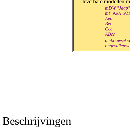
leverbare modellen m
mDW "Jaap"
mP 9201-9213
Aec
Bec
Cec
ABec
ombouwset v
ongevallenwa
Beschrijvingen