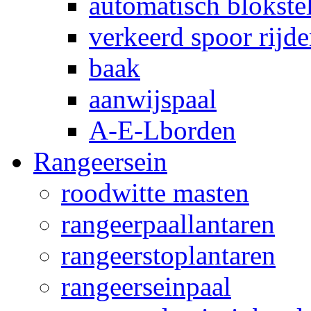
automatisch blokstel
verkeerd spoor rijd
baak
aanwijspaal
A-E-Lborden
Rangeersein
roodwitte masten
rangeerpaallantaren
rangeerstoplantaren
rangeerseinpaal