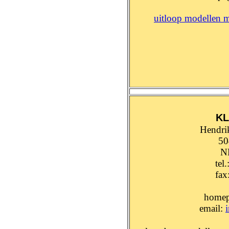
uitloop modellen 
KL
Hendrik
50
N
tel
fax
home
email: