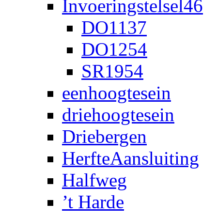
Invoeringstelsel46
DO1137
DO1254
SR1954
eenhoogtesein
driehoogtesein
Driebergen
HerfteAansluiting
Halfweg
’t Harde