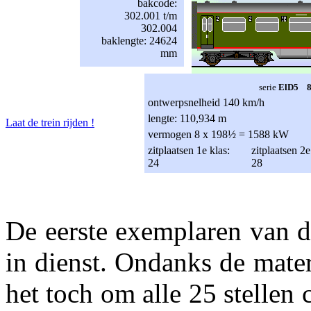
bakcode:
302.001 t/m
302.004
baklengte: 24624
mm
serie
ElD5 80
ontwerpsnelheid 140 km/h
lengte: 110,934 m
Laat de trein rijden !
vermogen 8 x 198½ = 1588 kW
zitplaatsen 1e klas:
zitplaatsen 2e
24
28
De eerste exemplaren van 
in dienst. Ondanks de mater
het toch om alle 25 stellen 