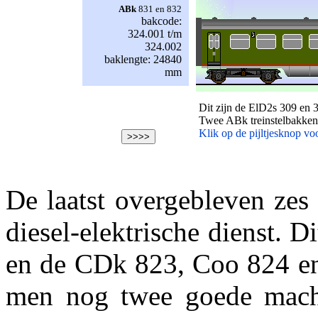
ABk
831 en 832
bakcode:
324.001 t/m
324.002
baklengte: 24840
mm
Dit zijn de ElD2s 309 en 
Twee ABk treinstelbakke
Klik op de pijltjesknop v
De laatst overgebleven zes
diesel-elektrische dienst.
en de CDk 823, Coo 824 en 
men nog twee goede mach