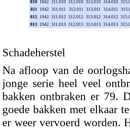
810
1942
311.010
312.010
313.010
314.010
315.
811
1942
311.011
312.011
313.011
314.011
315.
812
1942
311.012
312.012
313.012
314.012
315.
813
1942
311.013
312.013
313.013
314.013
315.
Schadeherstel
Na afloop van de oorlogsha
jonge serie heel veel ontb
bakken ontbraken er 79. D
goede bakken met elkaar te
er weer vervoerd worden. He