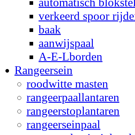
automatisch blokstel
verkeerd spoor rijd
baak
aanwijspaal
A-E-Lborden
Rangeersein
roodwitte masten
rangeerpaallantaren
rangeerstoplantaren
rangeerseinpaal