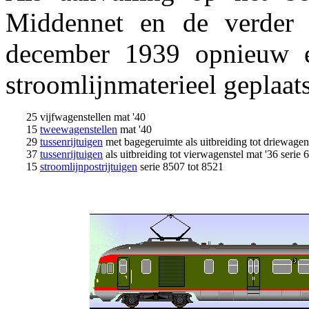
Middennet en de verder g
december 1939 opnieuw ee
stroomlijnmaterieel geplaats
25 vijfwagenstellen mat '40
15
tweewagenstellen
mat '40
29
tussenrijtuigen
met bagegeruimte als uitbreiding tot driewagens
37
tussenrijtuigen
als uitbreiding tot vierwagenstel mat '36 serie 
15
stroomlijnpostrijtuigen
serie 8507 tot 8521