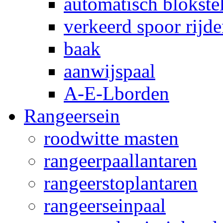
automatisch blokstel
verkeerd spoor rijd
baak
aanwijspaal
A-E-Lborden
Rangeersein
roodwitte masten
rangeerpaallantaren
rangeerstoplantaren
rangeerseinpaal