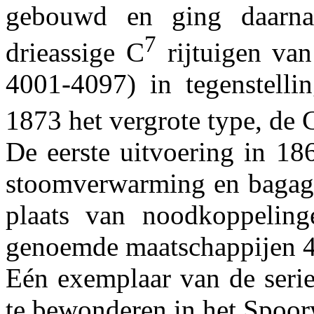
gebouwd en ging daarn
7
drieassige C
rijtuigen va
4001-4097) in tegenstelli
1873 het vergrote type, de 
De eerste uitvoering in 1
stoomverwarming en bagage
plaats van noodkoppelinge
genoemde maatschappijen 4
Eén exemplaar van de serie
te bewonderen in het Spo