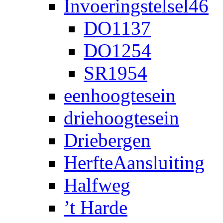
Invoeringstelsel46
DO1137
DO1254
SR1954
eenhoogtesein
driehoogtesein
Driebergen
HerfteAansluiting
Halfweg
’t Harde