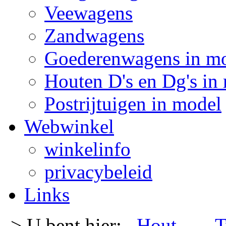
Veewagens
Zandwagens
Goederenwagens in m
Houten D's en Dg's in
Postrijtuigen in model
Webwinkel
winkelinfo
privacybeleid
Links
-> U bent hier:
Hout
- -
T