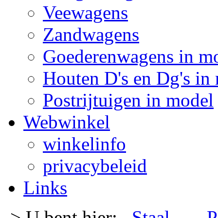
Veewagens
Zandwagens
Goederenwagens in m
Houten D's en Dg's in
Postrijtuigen in model
Webwinkel
winkelinfo
privacybeleid
Links
-> U bent hier:
Staal
- -
P