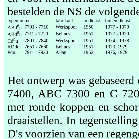
bestelden de NS de volgende 
typenummer
fabrikant
in dienst
buiten dienst
8
7701 - 7710
Werkspoor
1950
1977 - 1979
ABd
u
8
7711 - 7720
Beijnes
1951
1977 - 1979
ABd
u
9
7801 - 7840
Werkspoor
1951
1974 - 1978
Cd
u
RDdu
7651 - 7660
Beijnes
1951
1973, 1979
Pdu
7911 - 7920
Allan
1952
1976, 1979
Het ontwerp was gebaseerd 
7400, ABC 7300 en C 7200 u
met ronde koppen en schort
draaistellen. In tegenstelli
D's voorzien van een regengo