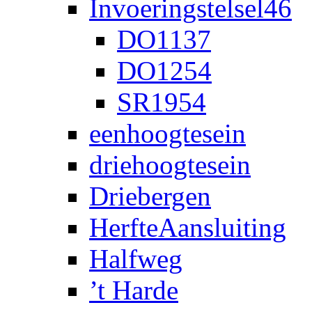
Invoeringstelsel46
DO1137
DO1254
SR1954
eenhoogtesein
driehoogtesein
Driebergen
HerfteAansluiting
Halfweg
’t Harde