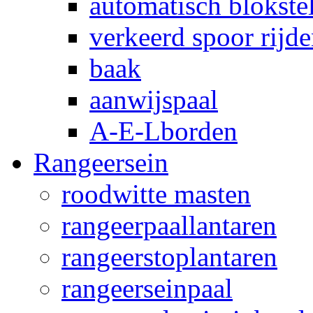
automatisch blokstel
verkeerd spoor rijd
baak
aanwijspaal
A-E-Lborden
Rangeersein
roodwitte masten
rangeerpaallantaren
rangeerstoplantaren
rangeerseinpaal