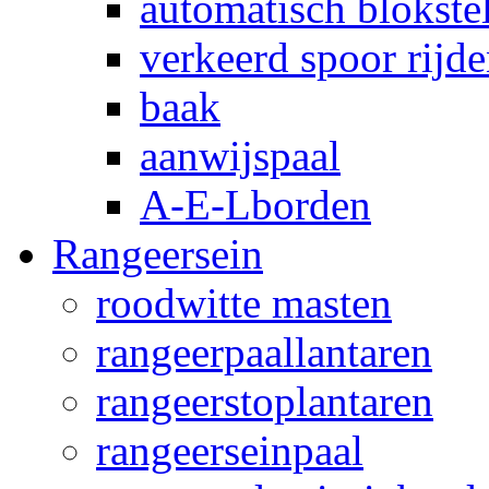
automatisch blokstel
verkeerd spoor rijd
baak
aanwijspaal
A-E-Lborden
Rangeersein
roodwitte masten
rangeerpaallantaren
rangeerstoplantaren
rangeerseinpaal