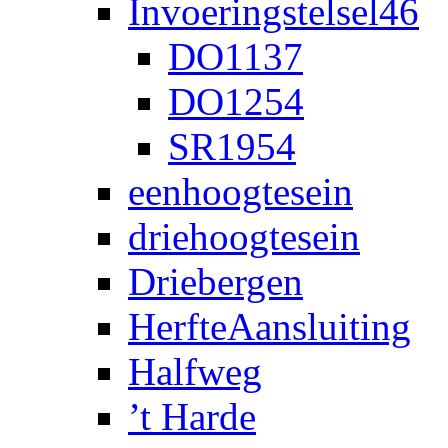
Invoeringstelsel46
DO1137
DO1254
SR1954
eenhoogtesein
driehoogtesein
Driebergen
HerfteAansluiting
Halfweg
’t Harde