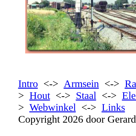
Intro
<->
Armsein
<->
Ra
>
Hout
<->
Staal
<->
Ele
>
Webwinkel
<->
Links
Copyright 2026 door Gerard