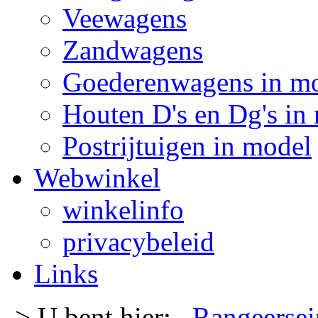
Veewagens
Zandwagens
Goederenwagens in m
Houten D's en Dg's in
Postrijtuigen in model
Webwinkel
winkelinfo
privacybeleid
Links
-> U bent hier:
Rangeersei