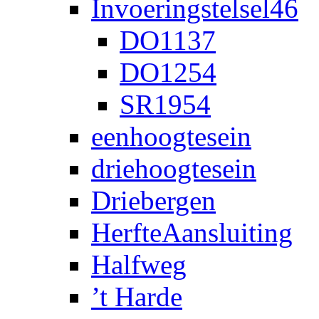
Invoeringstelsel46
DO1137
DO1254
SR1954
eenhoogtesein
driehoogtesein
Driebergen
HerfteAansluiting
Halfweg
’t Harde