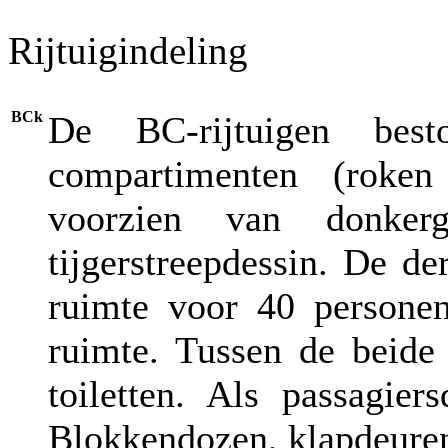
Rijtuigindeling
BCk
De BC-rijtuigen bes
compartimenten (roke
voorzien van donker
tijgerstreepdessin. De de
ruimte voor 40 personen
ruimte. Tussen de beide
toiletten. Als passagie
Blokkendozen, klapdeuren