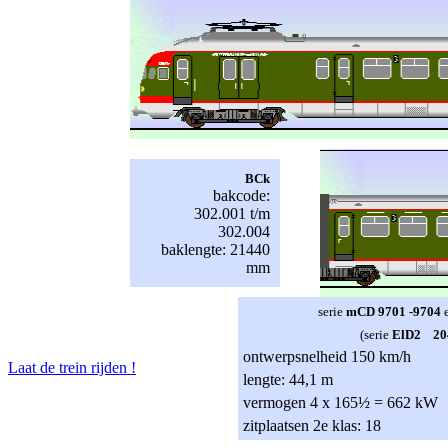
BCk
bakcode:
302.001 t/m
302.004
baklengte: 21440
mm
serie
mCD 9701 -9704
(serie
ElD2 204
ontwerpsnelheid 150 km/h
Laat de trein rijden !
lengte: 44,1 m
vermogen 4 x 165½ = 662 kW
zitplaatsen 2e klas: 18