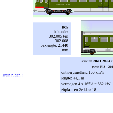
BCk
bakcode:
302.005 t/m
302.008
baklengte: 21440
mm
serie
mC 9601 -9604
e
(serie
El2 201 
ontwerpsnelheid 150 km/h
Trein rijden !
lengte: 44,1 m
vermogen 4 x 165½ = 662 kW
zitplaatsen 2e klas: 18