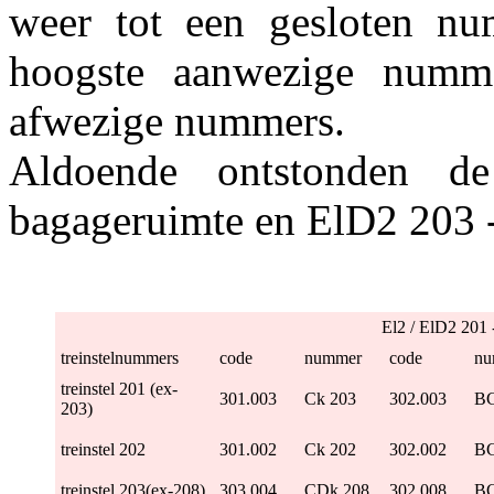
weer tot een gesloten n
hoogste aanwezige numm
afwezige nummers.
Aldoende ontstonden d
bagageruimte en ElD2 203 
El2 / ElD2 20
treinstelnummers
code
nummer
code
nu
treinstel 201 (ex-
301.003
Ck 203
302.003
BC
203)
treinstel 202
301.002
Ck 202
302.002
BC
treinstel 203(ex-208)
303.004
CDk 208
302.008
BC