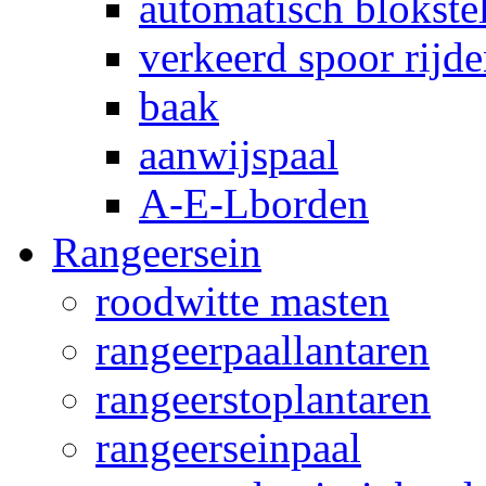
automatisch blokstel
verkeerd spoor rijd
baak
aanwijspaal
A-E-Lborden
Rangeersein
roodwitte masten
rangeerpaallantaren
rangeerstoplantaren
rangeerseinpaal