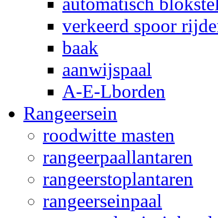
automatisch blokstel
verkeerd spoor rijd
baak
aanwijspaal
A-E-Lborden
Rangeersein
roodwitte masten
rangeerpaallantaren
rangeerstoplantaren
rangeerseinpaal