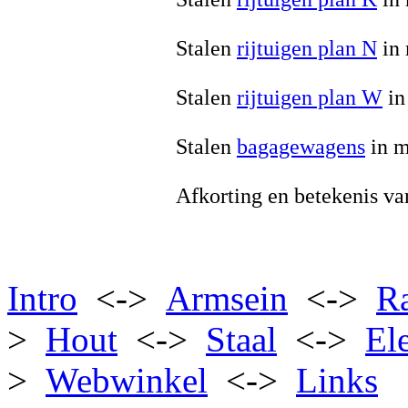
Stalen
rijtuigen plan N
in 
Stalen
rijtuigen plan W
in
Stalen
bagagewagens
in m
Afkorting en betekenis v
Intro
<->
Armsein
<->
R
>
Hout
<->
Staal
<->
El
>
Webwinkel
<->
Links