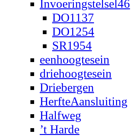
Invoeringstelsel46
DO1137
DO1254
SR1954
eenhoogtesein
driehoogtesein
Driebergen
HerfteAansluiting
Halfweg
’t Harde