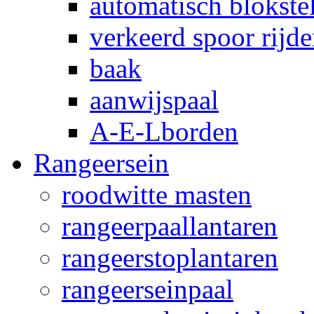
automatisch blokstel
verkeerd spoor rijd
baak
aanwijspaal
A-E-Lborden
Rangeersein
roodwitte masten
rangeerpaallantaren
rangeerstoplantaren
rangeerseinpaal