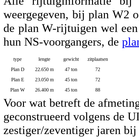
Alle rijtuiginformatie b
weergegeven, bij plan W2 o
de plan W-rijtuigen wel een
hun NS-voorgangers, de
pla
type
lengte
gewicht
zitplaatsen
Plan D
22.650 m
47 ton
72
Plan E
23.050 m
45 ton
72
Plan W
26.400 m
45 ton
88
Voor wat betreft de afmetin
geconstrueerd volgens de U
zestiger/zeventiger jaren b