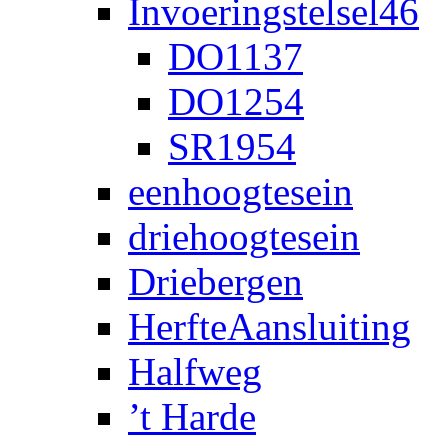
Invoeringstelsel46
DO1137
DO1254
SR1954
eenhoogtesein
driehoogtesein
Driebergen
HerfteAansluiting
Halfweg
’t Harde