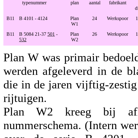
typenummer
plan
aantal
fabrikant
d
B11
B 4101 - 4124
Plan
24
Werkspoor
1
W1
B11
B 5084 21-37
501
-
Plan
26
Werkspoor
1
532
W2
Plan W was primair bedoeld 
werden afgeleverd in de b
die in de jaren vijftig-zest
rijtuigen.
Plan W2 kreeg bij afl
nummerschema. (Intern werd