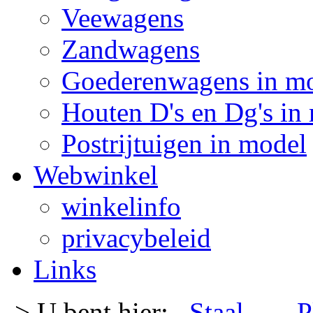
Veewagens
Zandwagens
Goederenwagens in m
Houten D's en Dg's in
Postrijtuigen in model
Webwinkel
winkelinfo
privacybeleid
Links
-> U bent hier:
Staal
- -
P