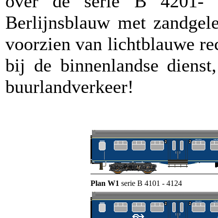
over de serie B 4201-
Berlijnsblauw met zandgele
voorzien van lichtblauwe re
bij de binnenlandse dienst
buurlandverkeer!
Plan W1
serie B 4101 - 4124