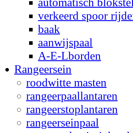
automatisch blokstel
verkeerd spoor rijd
baak
aanwijspaal
A-E-Lborden
Rangeersein
roodwitte masten
rangeerpaallantaren
rangeerstoplantaren
rangeerseinpaal