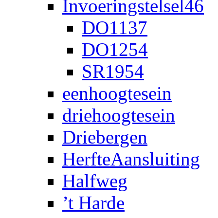
Invoeringstelsel46
DO1137
DO1254
SR1954
eenhoogtesein
driehoogtesein
Driebergen
HerfteAansluiting
Halfweg
’t Harde