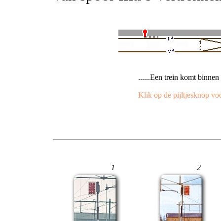
......Een trein komt binne
Klik op de pijltjesknop vo
1
2