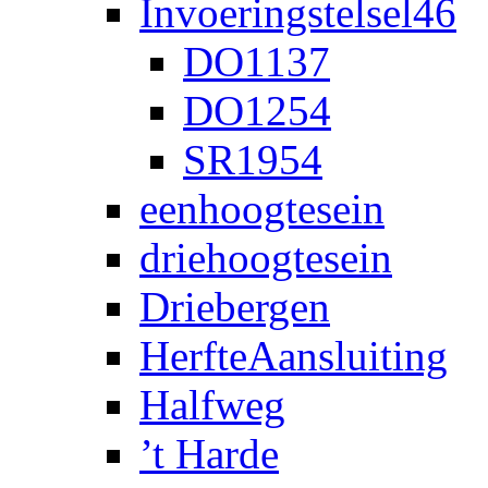
Invoeringstelsel46
DO1137
DO1254
SR1954
eenhoogtesein
driehoogtesein
Driebergen
HerfteAansluiting
Halfweg
’t Harde