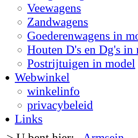
Veewagens
Zandwagens
Goederenwagens in m
Houten D's en Dg's in
Postrijtuigen in model
Webwinkel
winkelinfo
privacybeleid
Links
-> U bent hier:
Armsein
-