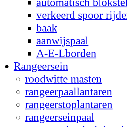
automatisch blokstel
verkeerd spoor rijd
baak
aanwijspaal
A-E-Lborden
Rangeersein
roodwitte masten
rangeerpaallantaren
rangeerstoplantaren
rangeerseinpaal