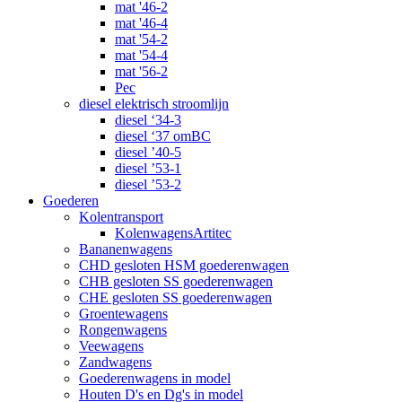
mat '46-2
mat '46-4
mat '54-2
mat '54-4
mat '56-2
Pec
diesel elektrisch stroomlijn
diesel ‘34-3
diesel ‘37 omBC
diesel ’40-5
diesel ’53-1
diesel ’53-2
Goederen
Kolentransport
KolenwagensArtitec
Bananenwagens
CHD gesloten HSM goederenwagen
CHB gesloten SS goederenwagen
CHE gesloten SS goederenwagen
Groentewagens
Rongenwagens
Veewagens
Zandwagens
Goederenwagens in model
Houten D's en Dg's in model