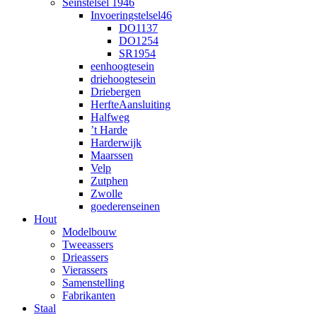
Seinstelsel 1946
Invoeringstelsel46
DO1137
DO1254
SR1954
eenhoogtesein
driehoogtesein
Driebergen
HerfteAansluiting
Halfweg
’t Harde
Harderwijk
Maarssen
Velp
Zutphen
Zwolle
goederenseinen
Hout
Modelbouw
Tweeassers
Drieassers
Vierassers
Samenstelling
Fabrikanten
Staal