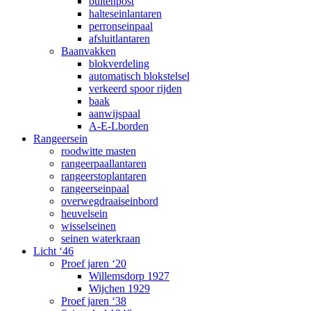
buitenpost
halteseinlantaren
perronseinpaal
afsluitlantaren
Baanvakken
blokverdeling
automatisch blokstelsel
verkeerd spoor rijden
baak
aanwijspaal
A-E-Lborden
Rangeersein
roodwitte masten
rangeerpaallantaren
rangeerstoplantaren
rangeerseinpaal
overwegdraaiseinbord
heuvelsein
wisselseinen
seinen waterkraan
Licht ‘46
Proef jaren ‘20
Willemsdorp 1927
Wijchen 1929
Proef jaren ‘38