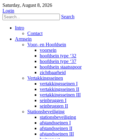
Saturday, August 8, 2026
Login
Search
Intro
Contact
Armsein
Voor- en Hoofdsein
voorsein
hoofdsein type ‘32
hoofdsein type ‘37
hoofdsein staatsspoor
zichtbaarheid
Vertakkingsseinen
vertakkingsseinen I
vertakkingsseinen II
vertakkingsseinen III
seinbruggen I
seinbruggen II
Stationsbeveiliging
stationsbeveiliging
afstandsseinen I
afstandsseinen II
afstandsseinen III