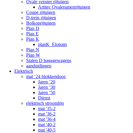
Ovale venster rijtuigen
Artitec Ovaleramenrijtuigen
Coupe rijtuigen
D-trein rijtuigen
Bolkoprijtuigen
Plan D
Plan E
Plan K
planK_Elotrain
Plan N
Plan W
Stalen D bagagewagens
aanduidingen
Elektrisch
mat ‘24 blokkendoos
Jaren ‘20
Jaren ‘30
Jaren ‘50
Dienst
elektrisch stroomlijn
mat '35-2
mat '36-2
mat '36-4
mat '40-2
mat '40-5