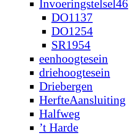
Invoeringstelsel46
DO1137
DO1254
SR1954
eenhoogtesein
driehoogtesein
Driebergen
HerfteAansluiting
Halfweg
’t Harde