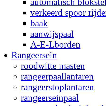
automatisch blokstel
verkeerd spoor rijd
baak
aanwijspaal
A-E-Lborden
Rangeersein
roodwitte masten
rangeerpaallantaren
rangeerstoplantaren
rangeerseinpaal