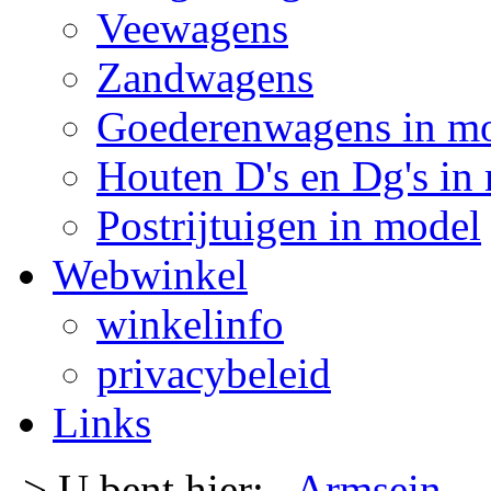
Veewagens
Zandwagens
Goederenwagens in m
Houten D's en Dg's in
Postrijtuigen in model
Webwinkel
winkelinfo
privacybeleid
Links
-> U bent hier:
Armsein
-