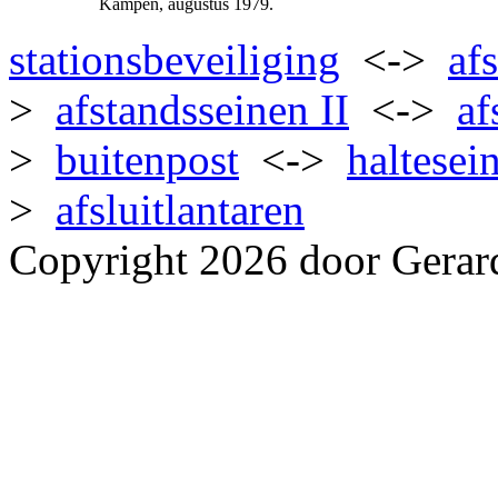
Kampen, augustus 1979.
stationsbeveiliging
<->
af
>
afstandsseinen II
<->
af
>
buitenpost
<->
haltesei
>
afsluitlantaren
Copyright 2026 door Gerar