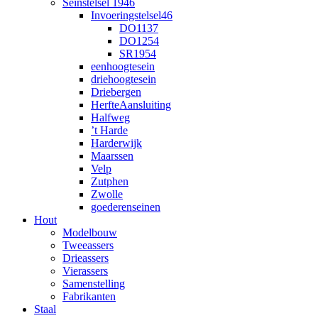
Seinstelsel 1946
Invoeringstelsel46
DO1137
DO1254
SR1954
eenhoogtesein
driehoogtesein
Driebergen
HerfteAansluiting
Halfweg
’t Harde
Harderwijk
Maarssen
Velp
Zutphen
Zwolle
goederenseinen
Hout
Modelbouw
Tweeassers
Drieassers
Vierassers
Samenstelling
Fabrikanten
Staal