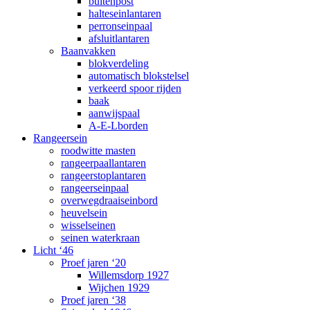
buitenpost
halteseinlantaren
perronseinpaal
afsluitlantaren
Baanvakken
blokverdeling
automatisch blokstelsel
verkeerd spoor rijden
baak
aanwijspaal
A-E-Lborden
Rangeersein
roodwitte masten
rangeerpaallantaren
rangeerstoplantaren
rangeerseinpaal
overwegdraaiseinbord
heuvelsein
wisselseinen
seinen waterkraan
Licht ‘46
Proef jaren ‘20
Willemsdorp 1927
Wijchen 1929
Proef jaren ‘38