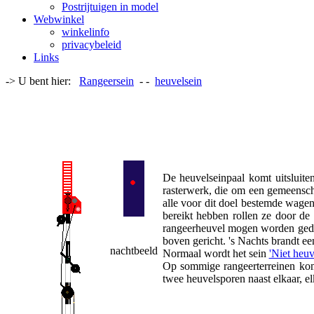
Postrijtuigen in model
Webwinkel
winkelinfo
privacybeleid
Links
-> U bent hier:
Rangeersein
- -
heuvelsein
De heuvelseinpaal komt uitsluite
rasterwerk, die om een gemeensch
alle voor dit doel bestemde wage
bereikt hebben rollen ze door de
rangeerheuvel mogen worden gedr
boven gericht. 's Nachts brandt een
nachtbeeld
Normaal wordt het sein
'Niet heuv
Op sommige rangeerterreinen kom
twee heuvelsporen naast elkaar, e