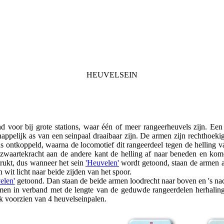
HEUVELSEIN
nd voor bij grote stations, waar één of meer rangeerheuvels zijn. Ee
appelijk as van een seinpaal draaibaar zijn. De armen zijn rechthoek
ns ontkoppeld, waarna de locomotief dit rangeerdeel tegen de helling 
 zwaartekracht aan de andere kant de helling af naar beneden en kom
ukt, dus wanneer het sein
'Heuvelen'
wordt getoond, staan de armen a
 wit licht naar beide zijden van het spoor.
elen'
getoond. Dan staan de beide armen loodrecht naar boven en 's nach
en in verband met de lengte van de geduwde rangeerdelen herhalings
lk voorzien van 4 heuvelseinpalen.