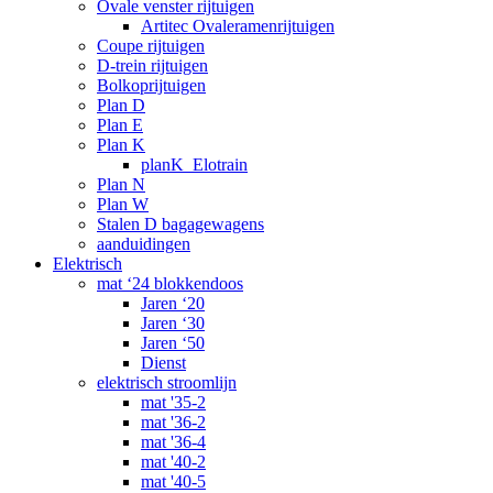
Ovale venster rijtuigen
Artitec Ovaleramenrijtuigen
Coupe rijtuigen
D-trein rijtuigen
Bolkoprijtuigen
Plan D
Plan E
Plan K
planK_Elotrain
Plan N
Plan W
Stalen D bagagewagens
aanduidingen
Elektrisch
mat ‘24 blokkendoos
Jaren ‘20
Jaren ‘30
Jaren ‘50
Dienst
elektrisch stroomlijn
mat '35-2
mat '36-2
mat '36-4
mat '40-2
mat '40-5