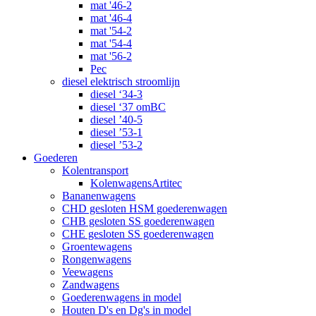
mat '46-2
mat '46-4
mat '54-2
mat '54-4
mat '56-2
Pec
diesel elektrisch stroomlijn
diesel ‘34-3
diesel ‘37 omBC
diesel ’40-5
diesel ’53-1
diesel ’53-2
Goederen
Kolentransport
KolenwagensArtitec
Bananenwagens
CHD gesloten HSM goederenwagen
CHB gesloten SS goederenwagen
CHE gesloten SS goederenwagen
Groentewagens
Rongenwagens
Veewagens
Zandwagens
Goederenwagens in model
Houten D's en Dg's in model