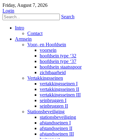
Friday, August 7, 2026
Login
Search
Intro
Contact
Armsein
Voor- en Hoofdsein
voorsein
hoofdsein type ‘32
hoofdsein type ‘37
hoofdsein staatsspoor
zichtbaarheid
Vertakkingsseinen
vertakkingsseinen I
vertakkingsseinen II
vertakkingsseinen III
seinbruggen I
seinbruggen II
Stationsbeveiliging
stationsbeveiliging
afstandsseinen I
afstandsseinen II
afstandsseinen III