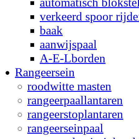
automatisch blokstel
verkeerd spoor rijd
baak
aanwijspaal
A-E-Lborden
Rangeersein
roodwitte masten
rangeerpaallantaren
rangeerstoplantaren
rangeerseinpaal