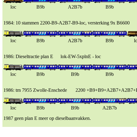
loc
B9b
A2B7b
B9b
1984: 10 stammen 2200-B9-A2B7-B9-loc, versterking 9x B6600
loc
B9b
A2B7b
B9b
l
1986: Dieseltractie plan E lok-EW-5xplnE - loc
loc
B9b
B9b
B9b
1986: trn 7955 Zwolle-Enschede 2200 +B9+B9+A2B7+A2B7
loc
B9b
B9b
A2B7b
1987 geen plan E meer op dieselbaanvakken.