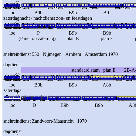
loc
B9b
B9b
B9
zaterdagnacht / nachtdienst zon- en feestdagen
loc
P
B9b
B9b
(P niet op zaterdag)
plan E
plan E
sneltreindienst 550 Nijmegen - Arnhem - Amsterdam 1970
dagdienst
standaard stam plan E 2B-A
loc
B9b
B9b
A8b
zaterdags
loc
D
B9b
B9b
A8
sneltreindienst Zandvoort-Maastricht 1970
dagdienst