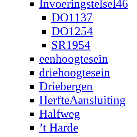
Invoeringstelsel46
DO1137
DO1254
SR1954
eenhoogtesein
driehoogtesein
Driebergen
HerfteAansluiting
Halfweg
’t Harde