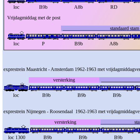
loc
B9b
A8b
RD
Vrijdagmiddag met de post
standaa
loc
P
B9b
A8b
exprestrein Maastricht - Amsterdam 1962-1963 met vrijdagmiddagver
versterking
sta
loc
B9b
B9b
B9b
exprestrein Nijmegen - Roosendaal 1962-1963 met vrijdagmiddagver
versterking
standa
loc 1300
B9b
B9b
B9b