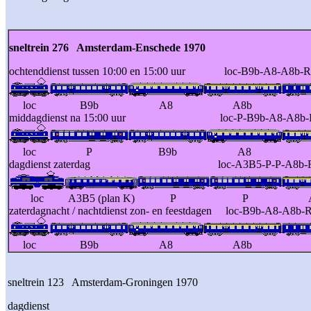
sneltrein 276 Amsterdam-Enschede 1970
ochtenddienst tussen 10:00 en 15:00 uur loc-B9b-A8-A8b-
loc
B9b
A8
A8b
middagdienst na 15:00 uur loc-P-B9b-A8-A8b-RD
loc
P
B9b
A8
dagdienst zaterdag loc-A3B5-P-P-A8b-RD-B9b
loc
A3B5 (plan K)
P
P
zaterdagnacht / nachtdienst zon- en feestdagen loc-B9b-A8-A8
loc
B9b
A8
A8b
sneltrein 123 Amsterdam-Groningen 1970
dagdienst