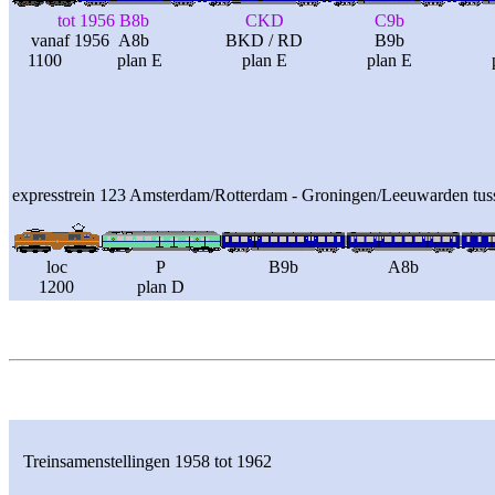
tot 1956 B8b
CKD
C9b
vanaf 1956 A8b
BKD / RD
B9b
1100
plan E
plan E
plan E
expresstrein 123 Amsterdam/Rotterdam - Groningen/Leeuwarden tu
loc
P
B9b
A8b
1200
plan D
Treinsamenstellingen 1958 tot 1962