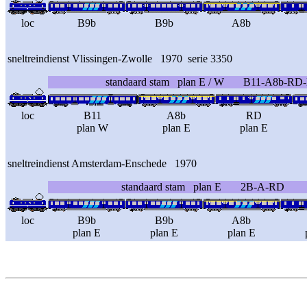
loc
B9b
B9b
A8b
sneltreindienst Vlissingen-Zwolle 1970 serie 3350
standaard stam plan E / W B11-A8b-RD
loc
B11
A8b
RD
plan W
plan E
plan E
sneltreindienst Amsterdam-Enschede 1970
standaard stam plan E 2B-A-RD
loc
B9b
B9b
A8b
plan E
plan E
plan E