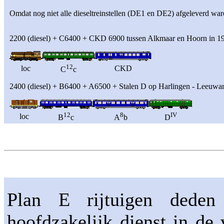
Omdat nog niet alle dieseltreinstellen (DE1 en DE2) afgeleverd waren
2200 (diesel) + C6400 + CKD 6900 tussen Alkmaar en Hoorn in 19
12
loc
CKD
C
c
2400 (diesel) + B6400 + A6500 + Stalen D op Harlingen - Leeuwar
12
8
IV
loc
B
c
A
b
D
Plan E rijtuigen deden
hoofdzakelijk dienst in de