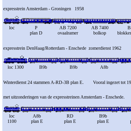
expresstrein Amsterdam - Groningen 1958
loc
P
AB 7200
AB 7400
B
plan D
ovaalramer
bolkop
blokke
expresstrein DenHaag/Rotterdam - Enschede zomerdienst 1962
loc 1300
B9b
B9b
A8b
Winterdienst 24 stammen A-RD-3B plan E. Vooral ingezet tot 1962 
met uitzonderingen van de expresstreinen Amsterdam - Enschede.
loc
A8b
RD
B9b
1100
plan E
plan E
plan E