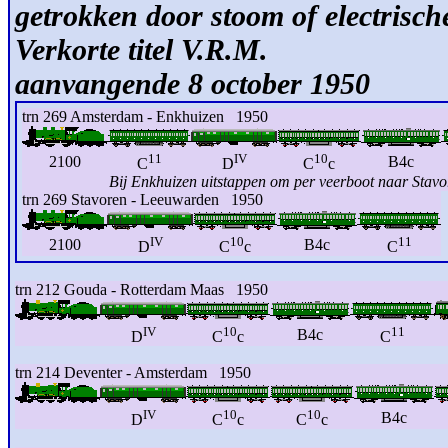
getrokken door stoom of electrisch
Verkorte titel V.R.M. D
aanvangende 8 october 1950
trn 269 Amsterdam - Enkhuizen 1950
11
IV
10
2100
B4c
C
D
C
c
Bij Enkhuizen uitstappen om per veerboot naar Stavor
trn 269 Stavoren - Leeuwarden 1950
IV
10
11
2100
B4c
D
C
c
C
trn 212 Gouda - Rotterdam Maas 1950
IV
10
11
B4c
D
C
c
C
trn 214 Deventer - Amsterdam 1950
IV
10
10
B4c
D
C
c
C
c