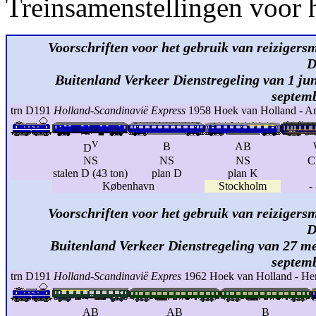
Treinsamenstellingen voor h
Voorschriften voor het gebruik van reizigersm
D
Buitenland Verkeer Dienstregeling van 1 jun
septem
trn D191
Holland-Scandinavië Express
1958 Hoek van Holland - Am
V
B
AB
D
NS
NS
NS
C
stalen D (43 ton)
plan D
plan K
København
Stockholm
-
Voorschriften voor het gebruik van reizigersm
D
Buitenland Verkeer Dienstregeling van 27 me
septem
trn D191
Holland-Scandinavië Expres
1962 Hoek van Holland - He
AB
AB
B