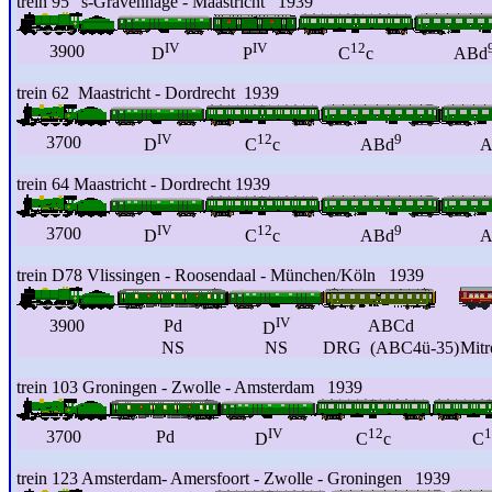
trein 95 's-Gravenhage - Maastricht 1939
IV
IV
12
3900
D
P
C
c
ABd
trein 62 Maastricht - Dordrecht 1939
IV
12
9
3700
D
C
c
ABd
A
trein 64 Maastricht - Dordrecht 1939
IV
12
9
3700
D
C
c
ABd
A
trein D78 Vlissingen - Roosendaal - München/Köln 1939
IV
3900
Pd
ABCd
D
NS
NS
DRG (ABC4ü-35)
Mit
trein 103 Groningen - Zwolle - Amsterdam 1939
IV
12
1
3700
Pd
D
C
c
C
trein 123 Amsterdam- Amersfoort - Zwolle - Groningen 1939