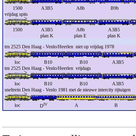
1500
A3B5
A8b
B9b
vrijdag spits
1500
A3B5
A8b
A3B5
plan K
plan E
plan K
trn 2525 Den Haag - Venlo/Heerlen niet op vrijdag 1978
loc
B10
B10
A3B5
trn 2525 Den Haag - Venlo/Heerlen vrijdags
loc
B10
B10
A3B5
sneltrein Den Haag - Venlo 1981 met de nieuwe intercity rijtuigen
IV
loc
A
B
D