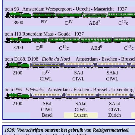
trein 93 Amsterdam Weesperpoort - Utrecht - Maastricht 1937
PIV
IV
7
12
3900
D
ABd
C
c
trein 113 Rotterdam Maas - Gouda 1937
III
12
9
12
3700
D
C
c
ABd
C
c
trein D188, D198
Étoile du Nord
Amsterdam - Esschen - Brussel 
IV
2100
SAd
SAkd
D
CIWL
CIWL
CIWL
trein P56
Edelweiss
Amsterdam - Esschen - Brussel - Luxemburg - 
2100
SBd
SAkd
SAkd
CIWL
CIWL
CIWL
Basel
Luzern
Zürich
1939: Voorschriften omtrent het gebruik van Reizigersmaterieel.