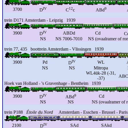
IV
12
9
3700
D
C
c
ABd
trein D171 Amsterdam - Leipzig 1939
IV
3900
ABDd
Cd
D
C
NS
NS 7006-7010
NS (ovaalramer of ro
trein 77, 435 boottrein Amsterdam - Vlissingen 1939
IV
3900
Pd
WL
D
NS
NS
Mitropa
WL4ük-28 (-31,
AB
-37)
Hoek van Holland - 's Gravenhage - Bentheim 1939
IV
9
3900
Cd
D
ABd
NS
NS
NS (ovaalramer of 
trein P188
Étoile du Nord
Amsterdam - Esschen - Brussel - Paris
IV
2100
SAd
SAkd
D