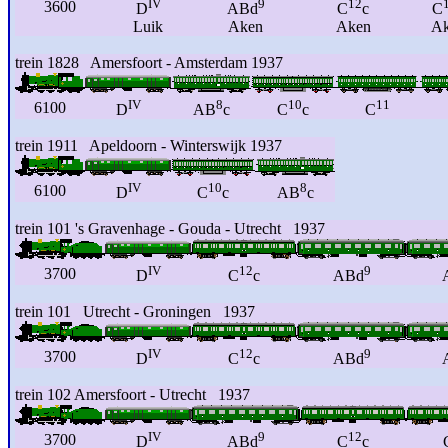
IV
9
12
3600
D
ABd
C
c
C
Luik
Aken
Aken
Ak
trein 1828 Amersfoort - Amsterdam 1937
IV
8
10
11
6100
D
AB
c
C
c
C
trein 1911 Apeldoorn - Winterswijk 1937
IV
10
8
6100
D
C
c
AB
c
trein 101 's Gravenhage - Gouda - Utrecht 1937
IV
12
9
3700
D
C
c
ABd
trein 101 Utrecht - Groningen 1937
IV
12
9
3700
D
C
c
ABd
trein 102 Amersfoort - Utrecht 1937
IV
9
12
3700
D
ABd
C
c