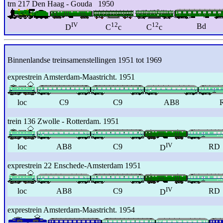
trn 217 Den Haag - Gouda 1950
IV
12
12
Bd
D
C
c
C
c
Binnenlandse treinsamenstellingen 1951 tot 1969
exprestrein Amsterdam-Maastricht. 1951
loc
C9
C9
AB8
trein 136 Zwolle - Rotterdam. 1951
IV
loc
AB8
C9
RD
D
exprestrein 22 Enschede-Amsterdam 1951
IV
loc
AB8
C9
RD
D
exprestrein Amsterdam-Maastricht. 1954