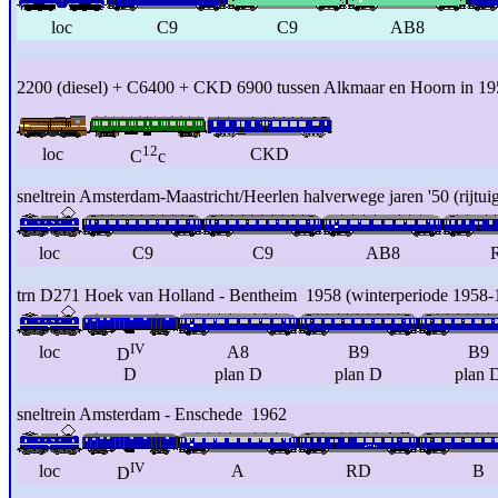
loc
C9
C9
AB8
2200 (diesel) + C6400 + CKD 6900 tussen Alkmaar en Hoorn in 19
12
loc
CKD
C
c
sneltrein Amsterdam-Maastricht/Heerlen halverwege jaren '50 (rijtui
loc
C9
C9
AB8
trn D271 Hoek van Holland - Bentheim 1958 (winterperiode 1958-
IV
loc
A8
B9
B9
D
D
plan D
plan D
plan 
sneltrein Amsterdam - Enschede 1962
IV
loc
A
RD
B
D