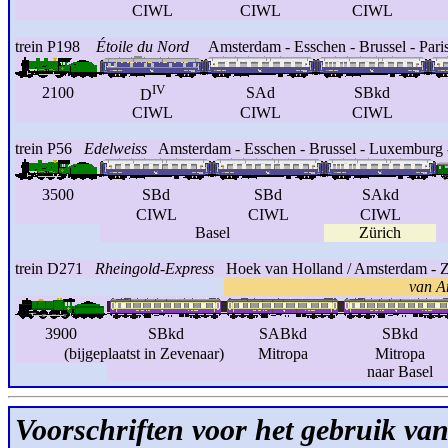
CIWL
CIWL
CIWL
trein P198
Étoile du Nord
Amsterdam - Esschen - Brussel - Pari
IV
2100
SAd
SBkd
D
CIWL
CIWL
CIWL
trein P56
Edelweiss
Amsterdam - Esschen - Brussel - Luxemburg - 
3500
SBd
SBd
SAkd
CIWL
CIWL
CIWL
Basel
Zürich
trein D271
Rheingold-Express
Hoek van Holland / Amsterdam - Z
van A
3900
SBkd
SABkd
SBkd
(bijgeplaatst in Zevenaar)
Mitropa
Mitropa
naar Basel
Voorschriften voor het gebruik van