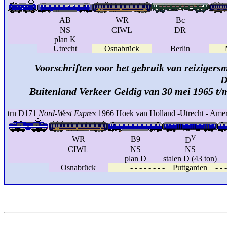
AB
WR
Bc
NS
CIWL
DR
plan K
Utrecht
Osnabrück
Berlin
Voorschriften voor het gebruik van reizigersm
D
Buitenland Verkeer Geldig van 30 mei 1965 t/
trn D171
Nord-West Expres
1966 Hoek van Holland -Utrecht - Amer
V
WR
B9
D
CIWL
NS
NS
plan D
stalen D (43 ton)
Osnabrück
- - - - - - - - Puttgarden - - - 