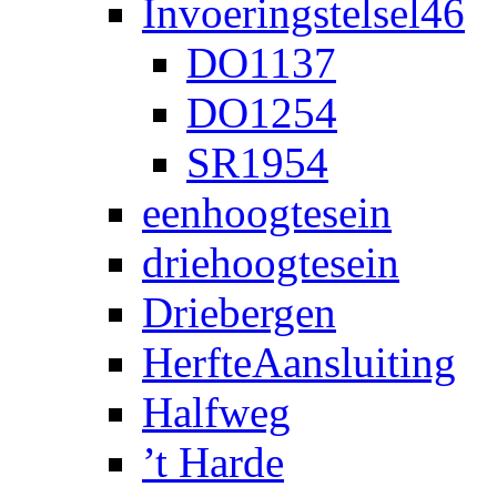
Invoeringstelsel46
DO1137
DO1254
SR1954
eenhoogtesein
driehoogtesein
Driebergen
HerfteAansluiting
Halfweg
’t Harde