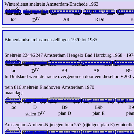
Winterdienst sneltrein Amsterdam-Enschede 1963
IV
loc
A8
RDd
B
D
Binnenlandse treinsamenstellingen 1970 tot 1985
Sneltrein 2244/2247 Amsterdam-Hengelo-Bad Harzburg 1968 - 1976 
IV
loc
B9
A8
B9
D
In Duitsland werd de tractie overgenomen door een dieselloc V200
trein 816 sneltrein Eindhoven-Amsterdam 1970
maandags
loc
D
B9
B9b
B9
IV
plan D
plan E
pla
stalen D
Amsterdam-Arnhem-Nijmegen trein 557 (rijtuigen plan E) winterdi