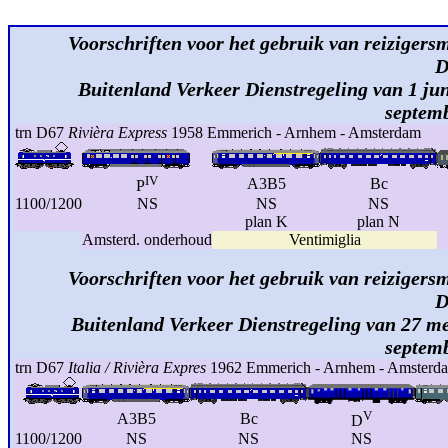
Voorschriften voor het gebruik van reizigersm
D
Buitenland Verkeer Dienstregeling van 1 jun
septem
trn D67
Rivièra Express
1958 Emmerich - Arnhem - Amsterdam
IV
A3B5
Bc
P
1100/1200
NS
NS
NS
plan K
plan N
Amsterd. onderhoud
Ventimiglia
Voorschriften voor het gebruik van reizigersm
D
Buitenland Verkeer Dienstregeling van 27 me
septem
trn D67
Italia / Rivièra Expres
1962 Emmerich - Arnhem - Amsterd
V
A3B5
Bc
D
1100/1200
NS
NS
NS