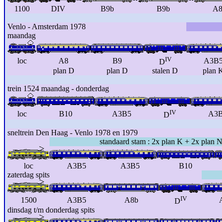
1100
DIV
B9b
B9b
A8
Venlo - Amsterdam 1978
maandag
IV
loc
A8
B9
A3B
D
plan D
plan D
stalen D
plan 
trein 1524 maandag - donderdag
IV
loc
B10
A3B5
A3
D
sneltrein Den Haag - Venlo 1978 en 1979
standaard stam : 2x plan K + 2x plan 
loc
A3B5
A3B5
B10
zaterdag spits
IV
1500
A3B5
A8b
D
dinsdag t/m donderdag spits