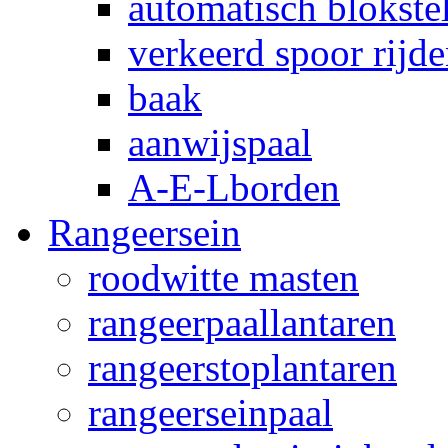
automatisch blokstel
verkeerd spoor rijd
baak
aanwijspaal
A-E-Lborden
Rangeersein
roodwitte masten
rangeerpaallantaren
rangeerstoplantaren
rangeerseinpaal