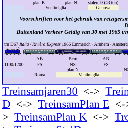
plan K
plan N
stalen D (43 ton)
Ventimiglia
Genova
Voorschriften voor het gebruik van reizigersm
D
Buitenland Verkeer Geldig van 30 mei 1965 t/
trn D67
Italia / Rivièra Express
1966 Emmerich - Arnhem - Amster
AB
Bcm
AB
1100/1200
FS
NS
FS
plan N
NS
Roma
Ventimiglia
Treinsamjaren30
<->
Trei
D
<->
TreinsamPlan E
<-
>
TreinsamPlan K
<->
Tr