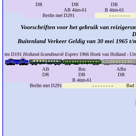
DR
DB
DB
AB 4üm-61
B 4üm-61
Berlin met D291
- - - - - - -
Voorschriften voor het gebruik van reizigersm
D
Buitenland Verkeer Geldig van 30 mei 1965 t/
trn D191
Holland-Scandinavië Expres
1966 Hoek van Holland - Utr
AB
Bm
ABn
DR
DB
DB
B 4üm-61
Berlin met D291
- - - - - - - - Bad H